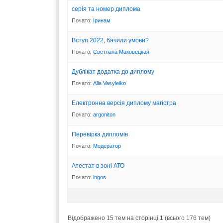
серія та номер диплома
Почато:
Іринам
Вступ 2022, бачили умови?
Почато:
Светлана Маковецкая
Дублікат додатка до диплому
Почато:
Alla Vasyleiko
Електронна версія диплому магістра
Почато:
argoniton
Перевірка дипломів
Почато:
Модератор
Атестат в зоні АТО
Почато:
ingos
Відображено 15 тем на сторінці 1 (всього 176 тем)