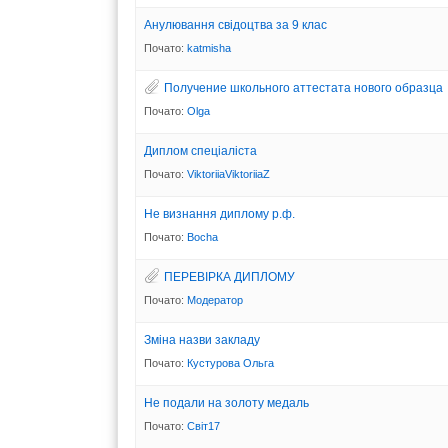
Анулювання свідоцтва за 9 клас
Почато:
katmisha
Получение школьного аттестата нового образца
Почато:
Olga
Диплом спеціаліста
Почато:
ViktoriiaViktoriiaZ
Не визнання диплому р.ф.
Почато:
Bocha
ПЕРЕВIРКА ДИПЛОМУ
Почато:
Модератор
Зміна назви закладу
Почато:
Кустурова Ольга
Не подали на золоту медаль
Почато:
Світ17