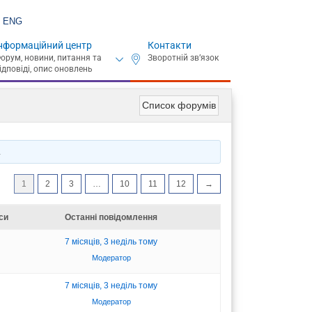
ENG
нформаційний центр
Контакти
Список форумів
.
1
2
3
…
10
11
12
→
си
Останні повідомлення
7 місяців, 3 неділь тому
Модератор
7 місяців, 3 неділь тому
Модератор