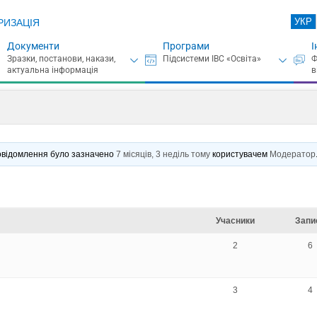
УКР
РИЗАЦІЯ
Документи
Програми
І
 повідомлення було зазначено
7 місяців, 3 неділь тому
користувачем
Модератор
Учасники
Запи
2
6
3
4