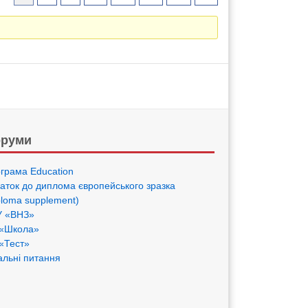
руми
грама Eduсation
аток до диплома європейського зразка
ploma supplement)
 «ВНЗ»
«Школа»
«Тест»
альні питання