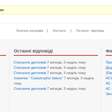
ми .
|
|
Технічна підтримка
Контакти
Питання - відповідь
Останні відповіді
Фо
Списання дипломів
7 місяців, 3 неділь тому
Про
Списання дипломів
7 місяців, 3 неділь тому
Дод
Списання дипломів
7 місяців, 3 неділь тому
(Di
помилка ” Catastrophic failure”
7 місяців, 3 неділь
АСУ
тому
АС 
Списання дипломів
7 місяців, 3 неділь тому
АС 
Заг