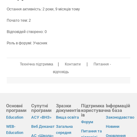
Остання активність: 2 роки, 9 місяців тому
Почато тем: 2
Відповідей створено: 0
Роль в форумі: Учасник
|
|
Технічна підтримка
Контакти
Питання -
відповідь
Основні
Супутні
Зразки
Підтримка
Інформацій
програми
програми
документів
користувач
на база
ів
Education
АСУ «ВНЗ»
Вища освіта
Законодавство
Форум
WEB-
Веб Деканат
Загальна
Новини
Питання та
Education
середня
АС «Школа»
Оновлення