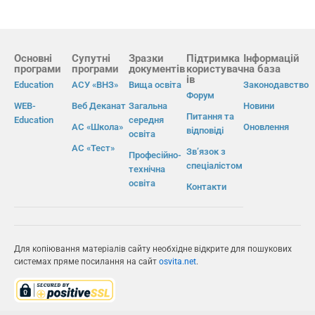
Основні
Супутні
Зразки
Підтримка
Інформацій
програми
програми
документів
користувач
на база
ів
Education
АСУ «ВНЗ»
Вища освіта
Законодавство
Форум
WEB-
Веб Деканат
Загальна
Новини
Питання та
Education
середня
АС «Школа»
Оновлення
відповіді
освіта
АС «Тест»
Зв’язок з
Професійно-
спеціалістом
технічна
освіта
Контакти
Для копіювання матеріалів сайту необхідне відкрите для пошукових
системах пряме посилання на сайт
osvita.net
.