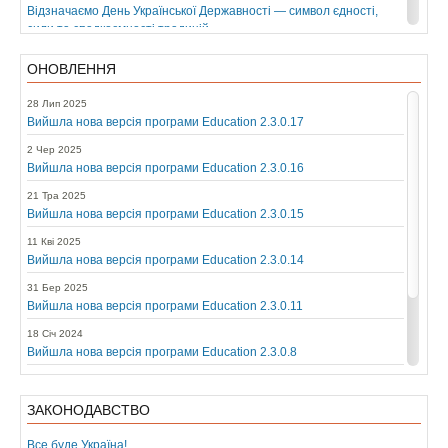
Відзначаємо День Української Державності — символ єдності,
сили та спадкоємності традицій
17 Кві 2025
ОНОВЛЕННЯ
Щодо роботи 21.04.2025р.
31 Гру 2024
28 Лип 2025
З Наступаючим Новим 2025 Роком!
Вийшла нова версія програми Education 2.3.0.17
2 Чер 2025
Вийшла нова версія програми Education 2.3.0.16
21 Тра 2025
Вийшла нова версія програми Education 2.3.0.15
11 Кві 2025
Вийшла нова версія програми Education 2.3.0.14
31 Бер 2025
Вийшла нова версія програми Education 2.3.0.11
18 Січ 2024
Вийшла нова версія програми Education 2.3.0.8
5 Лип 2023
Вийшла нова версія програми Education 2.3.0.4
ЗАКОНОДАВСТВО
25 Лют 2022
Все буде Україна!
Все буде Україна!