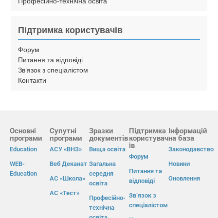
Професійно-технічна освіта
Підтримка користувачів
Форум
Питання та відповіді
Зв’язок з спеціалістом
Контакти
Основні
Супутні
Зразки
Підтримка
Інформацій
програми
програми
документів
користувач
на база
ів
Education
АСУ «ВНЗ»
Вища освіта
Законодавство
Форум
WEB-
Веб Деканат
Загальна
Новини
Питання та
Education
середня
АС «Школа»
Оновлення
відповіді
освіта
АС «Тест»
Зв’язок з
Професійно-
спеціалістом
технічна
освіта