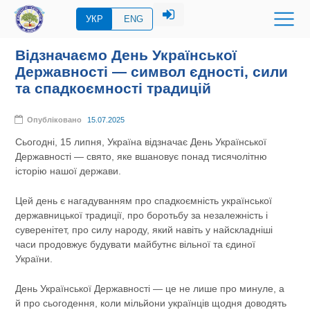
УКР
ENG
Відзначаємо День Української
Державності — символ єдності, сили
та спадкоємності традицій
Опубліковано
15.07.2025
Сьогодні, 15 липня, Україна відзначає День Української
Державності — свято, яке вшановує понад тисячолітню
історію нашої держави.
Цей день є нагадуванням про спадкоємність української
державницької традиції, про боротьбу за незалежність і
суверенітет, про силу народу, який навіть у найскладніші
часи продовжує будувати майбутнє вільної та єдиної
України.
День Української Державності — це не лише про минуле, а
й про сьогодення, коли мільйони українців щодня доводять