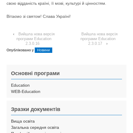
свою відданість країні, її мові, культурі й цінностям.
Вітаємо зі святом! Слава Україні!
‹
Вийшла нова версія
Вийшла нова версія
програми Education
програми Education
2.3.0.16
2.3.0.17
›
Опубліковано у
Новини
Основні програми
Education
WEB-Education
Зразки документів
Вища освіта
Загальна середня освіта