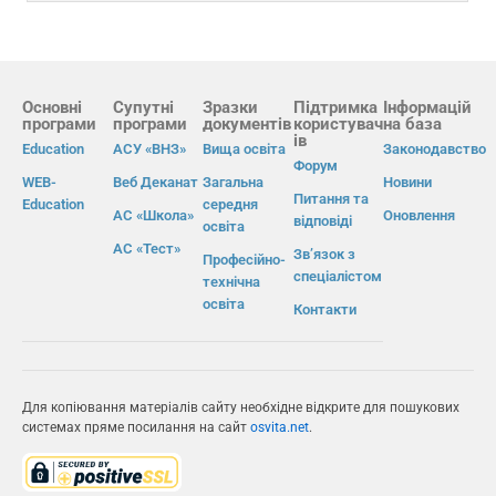
Основні
Супутні
Зразки
Підтримка
Інформацій
програми
програми
документів
користувач
на база
ів
Education
АСУ «ВНЗ»
Вища освіта
Законодавство
Форум
WEB-
Веб Деканат
Загальна
Новини
Питання та
Education
середня
АС «Школа»
Оновлення
відповіді
освіта
АС «Тест»
Зв’язок з
Професійно-
спеціалістом
технічна
освіта
Контакти
Для копіювання матеріалів сайту необхідне відкрите для пошукових
системах пряме посилання на сайт
osvita.net
.