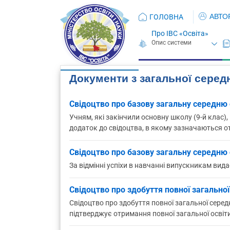
АВТО
ГОЛОВНА
Про ІВС «Освіта»
Документи з загальної середн
Свідоцтво про базову загальну середню 
Учням, які закінчили основну школу (9-й клас)
додаток до свідоцтва, в якому зазначаються о
Свідоцтво про базову загальну середню 
За відмінні успіхи в навчанні випускникам вид
Свідоцтво про здобуття повної загальної
Свідоцтво про здобуття повної загальної серед
підтверджує отримання повної загальної освіт