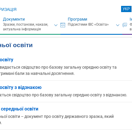
УКР
РИЗАЦІЯ
Документи
Програми
І
ьої освіти
освіту
, видається свідоцтво про базову загальну середню освіту та
тримані бали за навчальні досягнення.
освіту з відзнакою
ається свідоцтво про базову загальну середню освіту з відзнакою.
 середньої освіти
ньої освіти – документ про освіту державного зразка, який
и.