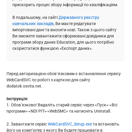
прискорить процес збору інформації по кваліфікаціям.
В подальшому, на сайті
Державного реєстру
навчальних закладів
, Ви маєте редагувати
імпортовані дані та вносити нові. Також з цього сайту
Ви зможете завантажити сформовані довідники для
програми збору даних Education, для цього потрібно
скористатися функцією «Експорт даних».
Перед авторизацією обов`язковим є встановлення cервісу
WebCardSVC по роботі з карткою для сайту
dodatok.osvita.net.
Інструкція:
1. Обов’язково! Видаліть старий сервіс через «Пуск»-«Всі
програми»-«NDI PIT»-«WebSMC» та натисніть Uninstall.
2. Завантажте сервіс
WebCardSVC_Setup.exe
та встановіть
його на комп’ютер з якого Ви будете працювати в