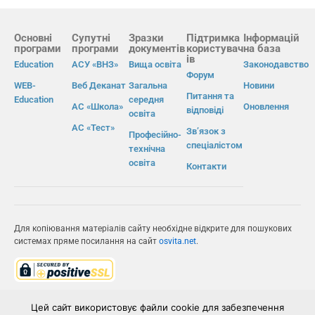
Основні
Супутні
Зразки
Підтримка
Інформацій
програми
програми
документів
користувач
на база
ів
Education
АСУ «ВНЗ»
Вища освіта
Законодавство
Форум
WEB-
Веб Деканат
Загальна
Новини
Питання та
Education
середня
АС «Школа»
Оновлення
відповіді
освіта
АС «Тест»
Зв’язок з
Професійно-
спеціалістом
технічна
освіта
Контакти
Для копіювання матеріалів сайту необхідне відкрите для пошукових
системах пряме посилання на сайт
osvita.net
.
© Інформаційно-виробнича система «Освіта» 2026.
Цей сайт використовує файли cookie для забезпечення