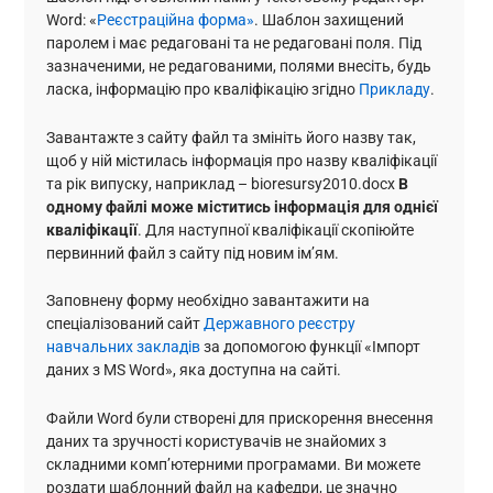
Word: «
Реєстраційна форма»
. Шаблон захищений
паролем і має редаговані та не редаговані поля. Під
зазначеними, не редагованими, полями внесіть, будь
ласка, інформацію про кваліфікацію згідно
Прикладу
.
Завантажте з сайту файл та змініть його назву так,
щоб у ній містилась інформація про назву кваліфікації
та рік випуску, наприклад – bioresursy2010.docx
В
одному файлі може міститись інформація для однієї
кваліфікації
. Для наступної кваліфікації скопіюйте
первинний файл з сайту під новим ім’ям.
Заповнену форму необхідно завантажити на
спеціалізований сайт
Державного реєстру
навчальних закладів
за допомогою функції «Імпорт
даних з MS Word», яка доступна на сайті.
Файли Word були створені для прискорення внесення
даних та зручності користувачів не знайомих з
складними комп’ютерними програмами. Ви можете
роздати шаблонний файл на кафедри, це значно