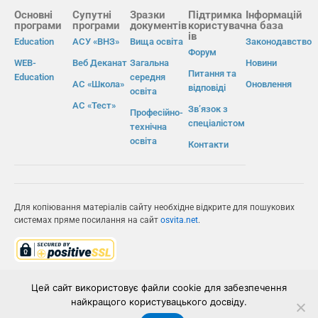
Основні
Супутні
Зразки
Підтримка
Інформацій
програми
програми
документів
користувач
на база
ів
Education
АСУ «ВНЗ»
Вища освіта
Законодавство
Форум
WEB-
Веб Деканат
Загальна
Новини
Питання та
Education
середня
АС «Школа»
Оновлення
відповіді
освіта
АС «Тест»
Зв’язок з
Професійно-
спеціалістом
технічна
освіта
Контакти
Для копіювання матеріалів сайту необхідне відкрите для пошукових
системах пряме посилання на сайт
osvita.net
.
© Інформаційно-виробнича система «Освіта» 2026.
Цей сайт використовує файли cookie для забезпечення
найкращого користувацького досвіду.
ІВС «ОСВІТА»