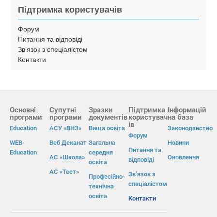
Підтримка користувачів
Форум
Питання та відповіді
Зв’язок з спеціалістом
Контакти
Основні
Супутні
Зразки
Підтримка
Інформацій
програми
програми
документів
користувач
на база
ів
Education
АСУ «ВНЗ»
Вища освіта
Законодавство
Форум
WEB-
Веб Деканат
Загальна
Новини
Питання та
Education
середня
АС «Школа»
Оновлення
відповіді
освіта
АС «Тест»
Зв’язок з
Професійно-
спеціалістом
технічна
освіта
Контакти