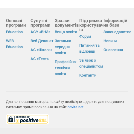
Основні
Супутні
Зразки
Підтримка
Інформацій
програми
програми
документів
користувач
на база
ів
Education
АСУ «ВНЗ»
Вища освіта
Законодавство
Форум
WEB-
Веб Деканат
Загальна
Новини
Питання та
Education
середня
АС «Школа»
Оновлення
відповіді
освіта
АС «Тест»
Зв’язок з
Професійно-
спеціалістом
технічна
освіта
Контакти
Для копіювання матеріалів сайту необхідне відкрите для пошукових
системах пряме посилання на сайт
osvita.net
.
© Інформаційно-виробнича система «Освіта» 2026.