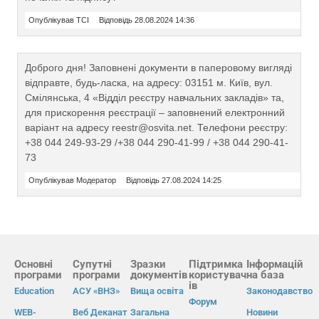
Опублікував TCI
Відповідь 28.08.2024 14:36
Доброго дня! Заповнені документи в паперовому вигляді
відправте, будь-ласка, на адресу: 03151 м. Київ, вул.
Смілянська, 4 «Відділ реєстру навчальних закладів» та,
для прискорення реєстрації – заповнений електронний
варіант на адресу reestr@osvita.net. Телефони реєстру:
+38 044 249-93-29 /+38 044 290-41-99 / +38 044 290-41-
73
Опублікував Модератор
Відповідь 27.08.2024 14:25
Основні
Супутні
Зразки
Підтримка
Інформацій
програми
програми
документів
користувач
на база
ів
Education
АСУ «ВНЗ»
Вища освіта
Законодавство
Форум
WEB-
Веб Деканат
Загальна
Новини