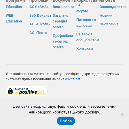
програми
програми
документів
користувач
на база
ів
Education
АСУ «ВНЗ»
Вища освіта
Законодавство
Форум
WEB-
Веб Деканат
Загальна
Новини
Питання та
Education
середня
АС «Школа»
Оновлення
відповіді
освіта
АС «Тест»
Зв’язок з
Професійно-
спеціалістом
технічна
освіта
Контакти
Для копіювання матеріалів сайту необхідне відкрите для пошукових
системах пряме посилання на сайт
osvita.net
.
© Інформаційно-виробнича система «Освіта» 2026.
Цей сайт використовує файли cookie для забезпечення
найкращого користувацького досвіду.
ІВС «ОСВІТА»
Добре