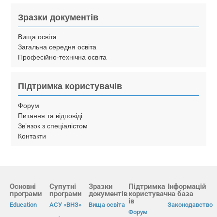
Зразки документів
Вища освіта
Загальна середня освіта
Професійно-технічна освіта
Підтримка користувачів
Форум
Питання та відповіді
Зв’язок з спеціалістом
Контакти
Основні
Супутні
Зразки
Підтримка
Інформацій
програми
програми
документів
користувач
на база
ів
Education
АСУ «ВНЗ»
Вища освіта
Законодавство
Форум