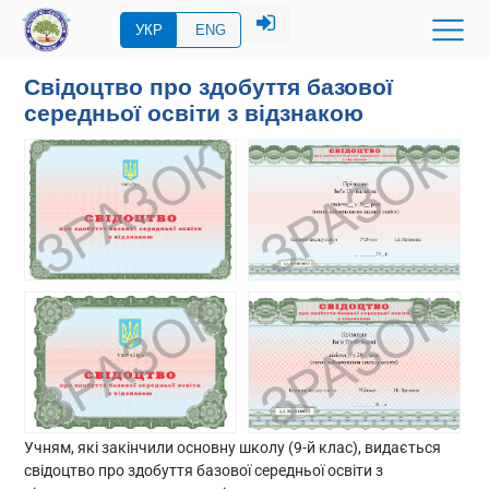
УКР
ENG
Свідоцтво про здобуття базової
середньої освіти з відзнакою
Учням, які закінчили основну школу (9-й клас), видається
свідоцтво про здобуття базової середньої освіти з