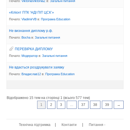
Почато:
ViktoriiaViktoriiaZ
в:
Загальні питання
«Клієнт ПТК ‘НДІ ПІТ ЦСК’»
Почато:
VladimirVB
в:
Програма Eduсation
Не визнання диплому р.ф.
Почато:
Bocha
в:
Загальні питання
ПЕРЕВIРКА ДИПЛОМУ
Почато:
Модератор
в:
Загальні питання
Не вдається роздрукувати заявку
Почато:
Владислав12
в:
Програма Eduсation
Відображено 15 тем на сторінці 1 (всього 577 тем)
1
2
3
…
37
38
39
→
|
|
Технічна підтримка
Контакти
Питання -