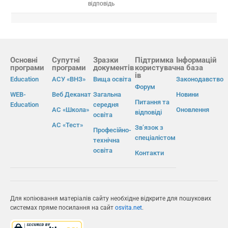
відповідь
Основні
Супутні
Зразки
Підтримка
Інформацій
програми
програми
документів
користувач
на база
ів
Education
АСУ «ВНЗ»
Вища освіта
Законодавство
Форум
WEB-
Веб Деканат
Загальна
Новини
Питання та
Education
середня
АС «Школа»
Оновлення
відповіді
освіта
АС «Тест»
Зв’язок з
Професійно-
спеціалістом
технічна
освіта
Контакти
Для копіювання матеріалів сайту необхідне відкрите для пошукових
системах пряме посилання на сайт
osvita.net
.