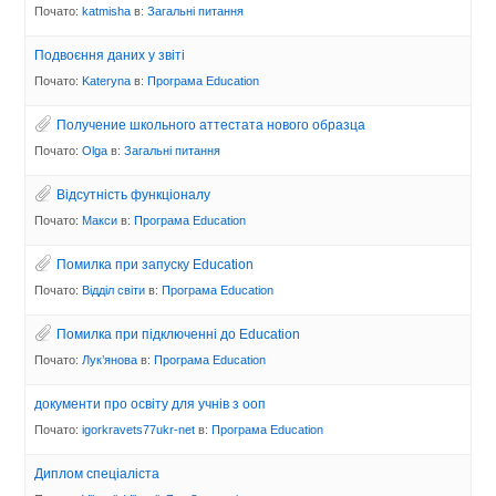
Почато:
katmisha
в:
Загальні питання
Подвоєння даних у звіті
Почато:
Kateryna
в:
Програма Eduсation
Получение школьного аттестата нового образца
Почато:
Olga
в:
Загальні питання
Відсутність функціоналу
Почато:
Макси
в:
Програма Eduсation
Помилка при запуску Education
Почато:
Відділ світи
в:
Програма Eduсation
Помилка при підключенні до Education
Почато:
Лук’янова
в:
Програма Eduсation
документи про освіту для учнів з ооп
Почато:
igorkravets77ukr-net
в:
Програма Eduсation
Диплом спеціаліста