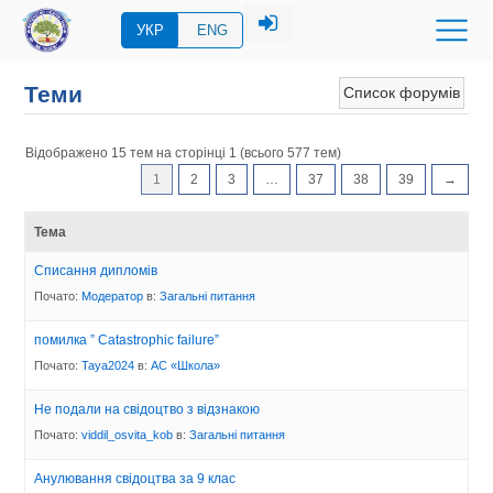
УКР
ENG
Теми
Список форумів
Відображено 15 тем на сторінці 1 (всього 577 тем)
1
2
3
…
37
38
39
→
Тема
Списання дипломів
Почато:
Модератор
в:
Загальні питання
помилка ” Catastrophic failure”
Почато:
Taya2024
в:
АС «Школа»
Не подали на свідоцтво з відзнакою
Почато:
viddil_osvita_kob
в:
Загальні питання
Анулювання свідоцтва за 9 клас