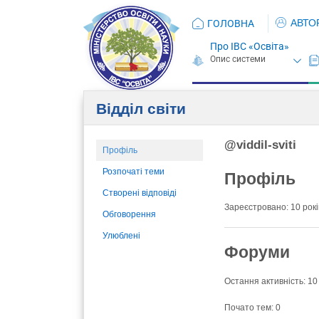
АВТО
ГОЛОВНА
Про ІВС «Освіта»
Відділ світи
@viddil-sviti
Профіль
Розпочаті теми
Профіль
Створені відповіді
Зареєстровано: 10 років
Обговорення
Улюблені
Форуми
Остання активність: 10 
Почато тем: 0