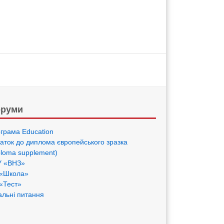
руми
грама Eduсation
аток до диплома європейського зразка
ploma supplement)
 «ВНЗ»
«Школа»
«Тест»
альні питання