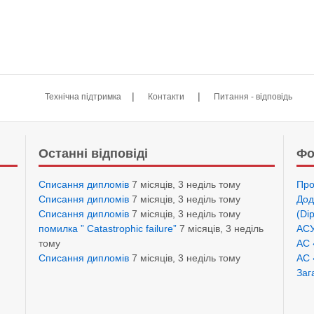
|
|
Технічна підтримка
Контакти
Питання - відповідь
Останні відповіді
Фо
Списання дипломів
7 місяців, 3 неділь тому
Про
Списання дипломів
7 місяців, 3 неділь тому
Дод
Списання дипломів
7 місяців, 3 неділь тому
(Di
помилка ” Catastrophic failure”
7 місяців, 3 неділь
АСУ
тому
АС 
Списання дипломів
7 місяців, 3 неділь тому
АС 
Заг