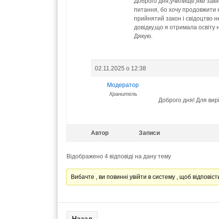
Доброго дня,училище,яке закін
питання, бо хочу продовжити н
прийнятий закон і свідоцтво 
довідку,що я отримала освіту н
Дякую.
02.11.2025 о 12:38
Модератор
Хранитель
Доброго дня! Для ви
Автор
Записи
Відображено 4 відповіді на дану тему
Вибачте , ви повинні увійти в систему , щоб відповісти