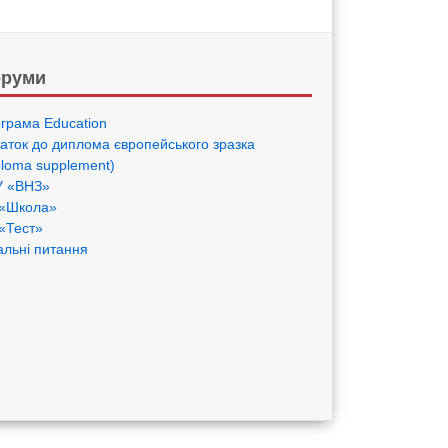
руми
грама Eduсation
аток до диплома європейського зразка
ploma supplement)
 «ВНЗ»
«Школа»
«Тест»
альні питання