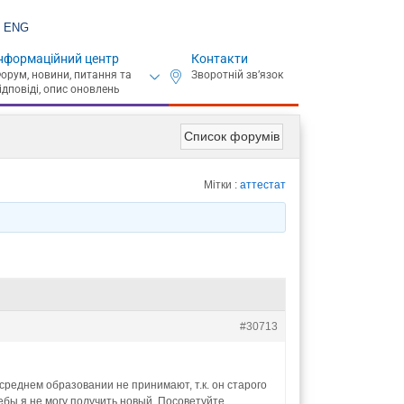
ENG
нформаційний центр
Контакти
Список форумів
Мітки :
аттестат
#30713
среднем образовании не принимают, т.к. он старого
чебы я не могу получить новый. Посоветуйте,