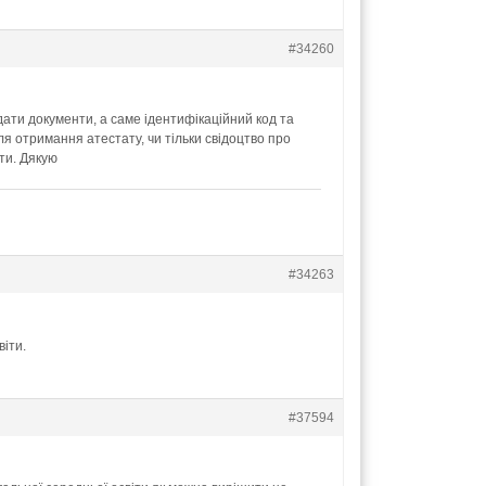
#34260
дати документи, а саме ідентифікаційний код та
для отримання атестату, чи тільки свідоцтво про
ти. Дякую
#34263
віти.
#37594