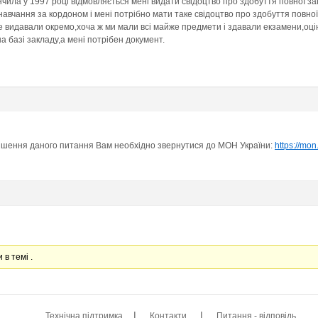
чила у 1997 році відмовляється мені видати свідоцтво про здобуття повної за
авчання за кордоном і мені потрібно мати таке свідоцтво про здобуття повної 
не видавали окремо,хоча ж ми мали всі майже предмети і здавали екзамени,оці
а базі закладу,а мені потрібен документ.
рішення даного питання Вам необхідно звернутися до МОН України:
https://mon
 в темі .
|
|
Технічна підтримка
Контакти
Питання - відповідь