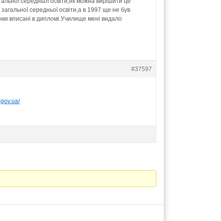
гальної середньої освіти,як можна вирішити це
загальної середньої освіти,а в 1997 ще не був
нки вписані в дипломі.Училище мені видало
#37597
.gov.ua/