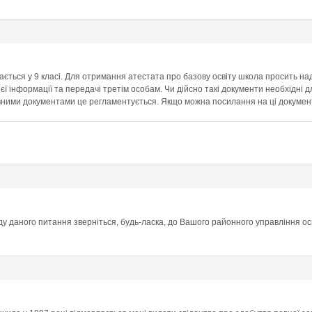
ється у 9 класі. Для отримання атестата про базову освіту школа просить на
ієї інформації та передачі третім особам. Чи дійсно такі документи необхідні 
ими документами це регламентується. Якщо можна посилання на ці докумен
ду даного питання зверніться, будь-ласка, до Вашого районного управління ос