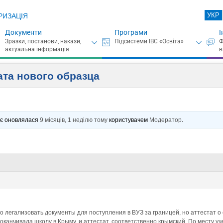
УКР
РИЗАЦІЯ
Документи
Програми
І
ата нового образца
ннє оновлялася
9 місяців, 1 неділю тому
користувачем
Модератор
.
 легализовать документы для поступления в ВУЗ за границей, но аттестат о 
 оканчивала школу в Крыму, и аттестат, соответственно крымский. По месту у