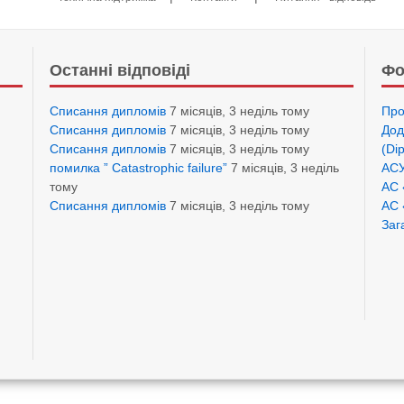
Останні відповіді
Фо
Списання дипломів
7 місяців, 3 неділь тому
Про
Списання дипломів
7 місяців, 3 неділь тому
Дод
Списання дипломів
7 місяців, 3 неділь тому
(Di
помилка ” Catastrophic failure”
7 місяців, 3 неділь
АСУ
тому
АС 
Списання дипломів
7 місяців, 3 неділь тому
АС 
Заг