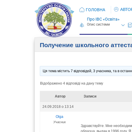
АВТО
ГОЛОВНА
Про ІВС «Освіта»
Получение школьного аттест
Ця тема містить 7 відповідей, 3 учасника, та в оста
Відображено 4 відповіді на дану тему
Автор
Записи
24.09.2018 о 13:14
Olga
Учасник
Здравствуйте. Мне необходимо
образца, выдан в 1996 году. Я