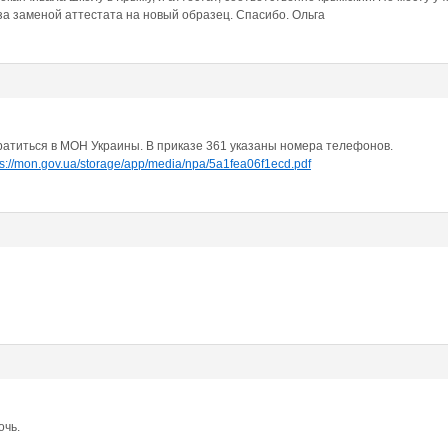
за заменой аттестата на новый образец. Спасибо. Ольга
ратиться в МОН Украины. В приказе 361 указаны номера телефонов.
ps://mon.gov.ua/storage/app/media/npa/5a1fea06f1ecd.pdf
очь.