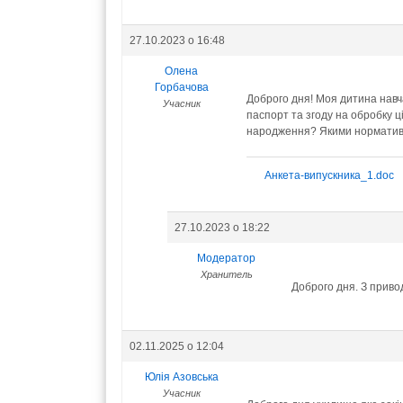
27.10.2023 о 16:48
Олена
Горбачова
Доброго дня! Моя дитина навча
Учасник
паспорт та згоду на обробку ц
народження? Якими нормативн
Анкета-випускника_1.doc
27.10.2023 о 18:22
Модератор
Хранитель
Доброго дня. З приво
02.11.2025 о 12:04
Юлія Азовська
Учасник