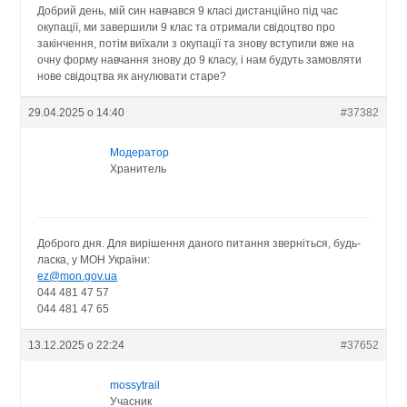
Добрий день, мій син навчався 9 класі дистанційно під час
окупації, ми завершили 9 клас та отримали свідоцтво про
закінчення, потім виїхали з окупації та знову вступили вже на
очну форму навчання знову до 9 класу, і нам будуть замовляти
нове свідоцтва як анулювати старе?
29.04.2025 о 14:40
#37382
Модератор
Хранитель
Доброго дня. Для вирішення даного питання зверніться, будь-
ласка, у МОН України:
ez@mon.gov.ua
044 481 47 57
044 481 47 65
13.12.2025 о 22:24
#37652
mossytrail
Учасник