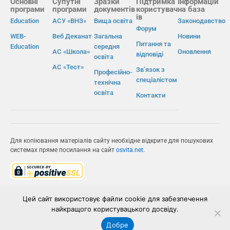
Основні
Супутні
Зразки
Підтримка
Інформацій
програми
програми
документів
користувач
на база
ів
Education
АСУ «ВНЗ»
Вища освіта
Законодавство
Форум
WEB-
Веб Деканат
Загальна
Новини
Питання та
Education
середня
АС «Школа»
Оновлення
відповіді
освіта
АС «Тест»
Зв’язок з
Професійно-
спеціалістом
технічна
освіта
Контакти
Для копіювання матеріалів сайту необхідне відкрите для пошукових
системах пряме посилання на сайт
osvita.net
.
© Інформаційно-виробнича система «Освіта» 2026.
Цей сайт використовує файли cookie для забезпечення
найкращого користувацького досвіду.
ІВС «ОСВІТА»
Добре