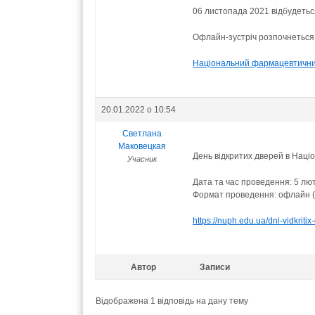
06 листопада 2021 відбудетьс
Офлайн-зустріч розпочнеться о
Національний фармацевтични
20.01.2022 о 10:54
Светлана
Маковецкая
День відкритих дверей в Нац
Учасник
Дата та час проведення: 5 лют
Формат проведення: офлайн (ву
https://nuph.edu.ua/dni-vidkritix
Автор
Записи
Відображена 1 відповідь на дану тему