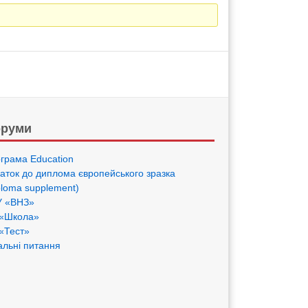
руми
грама Eduсation
аток до диплома європейського зразка
ploma supplement)
 «ВНЗ»
«Школа»
«Тест»
альні питання