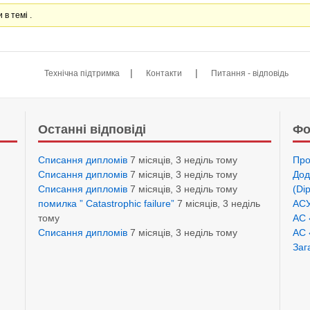
 в темі .
|
|
Технічна підтримка
Контакти
Питання - відповідь
Останні відповіді
Фо
Списання дипломів
7 місяців, 3 неділь тому
Про
Списання дипломів
7 місяців, 3 неділь тому
Дод
Списання дипломів
7 місяців, 3 неділь тому
(Di
помилка ” Catastrophic failure”
7 місяців, 3 неділь
АСУ
тому
АС 
Списання дипломів
7 місяців, 3 неділь тому
АС 
Заг