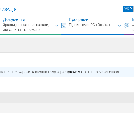
УКР
РИЗАЦІЯ
Документи
Програми
І
є оновлялася
4 роки, 6 місяців тому
користувачем
Светлана Маковецкая
.