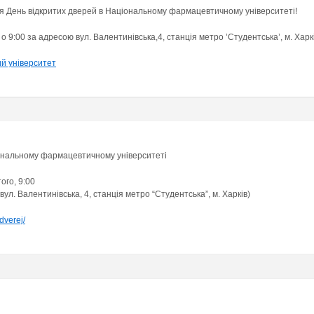
я День відкритих дверей в Національному фармацевтичному університеті!
 9:00 за адресою вул. Валентинівська,4, станція метро ’Студентська’, м. Харкі
й університет
іональному фармацевтичному університеті
ого, 9:00
л. Валентинівська, 4, станція метро “Студентська”, м. Харків)
-dverej/