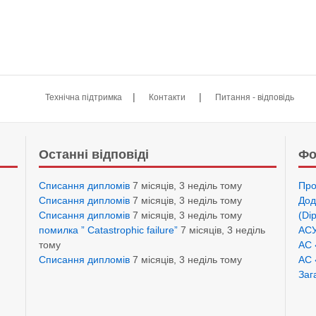
|
|
Технічна підтримка
Контакти
Питання - відповідь
Останні відповіді
Фо
Списання дипломів
7 місяців, 3 неділь тому
Про
Списання дипломів
7 місяців, 3 неділь тому
Дод
Списання дипломів
7 місяців, 3 неділь тому
(Di
помилка ” Catastrophic failure”
7 місяців, 3 неділь
АСУ
тому
АС 
Списання дипломів
7 місяців, 3 неділь тому
АС 
Заг