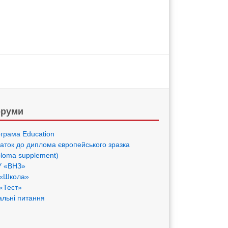
руми
грама Eduсation
аток до диплома європейського зразка
ploma supplement)
 «ВНЗ»
«Школа»
«Тест»
альні питання