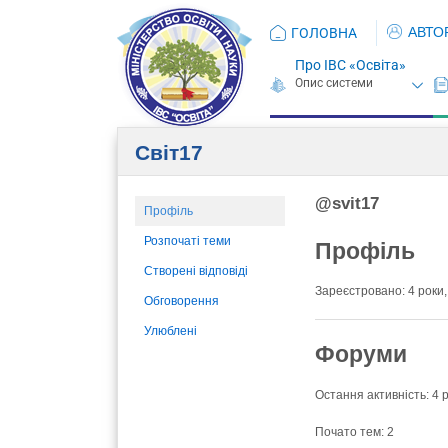
АВТО
ГОЛОВНА
Про ІВС «Освіта»
Світ17
@svit17
Профіль
Розпочаті теми
Профіль
Створені відповіді
Зареєстровано: 4 роки,
Обговорення
Улюблені
Форуми
Остання активність: 4 р
Почато тем: 2