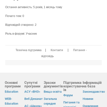
Остання активність: 5 років, 1 місяць тому
Почато тем: 0
Відповідей створено: 2
Роль в форумі: Учасник
|
|
Технічна підтримка
Контакти
Питання -
відповідь
Основні
Супутні
Зразки
Підтримка
Інформацій
програми
програми
документів
користувач
на база
ів
Education
АСУ «ВНЗ»
Вища освіта
Законодавство
Форум
WEB-
Веб Деканат
Загальна
Новини
Питання та
Education
середня
АС «Школа»
Оновлення