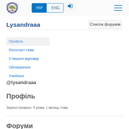
УКР
ENG
Lysandraaa
Список форумів
Профіль
Розпочаті теми
Створені відповіді
Обговорення
Улюблені
@lysandraaa
Профіль
Зареєстровано: 5 років, 1 місяць тому
Форуми