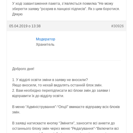
У ході завантаження пакета, з’являється помилка “Не можу
зберегти заявку “розрив в ланцюзі підписів”. Як з цим боротися.
Дякую
05.04.2019 о 13:38
#30926
Модератор
Хранитель
Доброго дня!
1. У відділі освіти зміни в заявку не вносили?
Якщо вносили, то нехай видалять останній блок змін.
2. Вам необхідно перепідписати всі блоки змін до заявки і
відправити їх до відділу освіти.
В меню “Адміністрування”-“Опції” вмикаєте відправку всіх блоків
змін.
В заявці натискаєте кнопку “Змінити”, заносите всі анкети до
останнього блоку змін через меню “Редагування”-“Включити всі