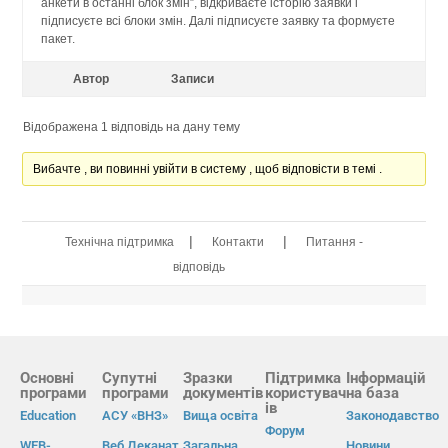
анкети в останні блок змін”, відкриваєте історію заявки і
підписуєте всі блоки змін. Далі підписуєте заявку та формуєте
пакет.
Автор
Записи
Відображена 1 відповідь на дану тему
Вибачте , ви повинні увійти в систему , щоб відповісти в темі .
|
|
Технічна підтримка
Контакти
Питання -
відповідь
Основні
Супутні
Зразки
Підтримка
Інформацій
програми
програми
документів
користувач
на база
ів
Education
АСУ «ВНЗ»
Вища освіта
Законодавство
Форум
WEB-
Веб Деканат
Загальна
Новини