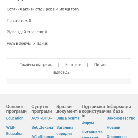
Остання активність: 7 років, 4 місяці тому
Почато тем: 0
Відповідей створено: 0
Роль в форумі: Учасник
|
|
Технічна підтримка
Контакти
Питання -
відповідь
Основні
Супутні
Зразки
Підтримка
Інформацій
програми
програми
документів
користувач
на база
ів
Education
АСУ «ВНЗ»
Вища освіта
Законодавство
Форум
WEB-
Веб Деканат
Загальна
Новини
Питання та
Education
середня
АС «Школа»
Оновлення