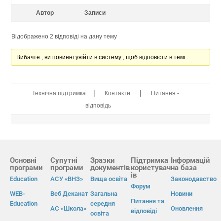
Автор
Записи
Відображено 2 відповіді на дану тему
Вибачте , ви повинні увійти в систему , щоб відповісти в темі .
|
|
Технічна підтримка
Контакти
Питання -
відповідь
Основні
Супутні
Зразки
Підтримка
Інформацій
програми
програми
документів
користувач
на база
ів
Education
АСУ «ВНЗ»
Вища освіта
Законодавство
Форум
WEB-
Веб Деканат
Загальна
Новини
Питання та
Education
середня
АС «Школа»
Оновлення
відповіді
освіта