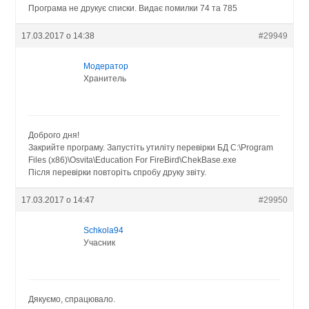
Програма не друкує списки. Видає помилки 74 та 785
17.03.2017 о 14:38
#29949
Модератор
Хранитель
Доброго дня!
Закрийте програму. Запустіть утиліту перевірки БД C:\Program
Files (x86)\Osvita\Education For FireBird\ChekBase.exe
Після перевірки повторіть спробу друку звіту.
17.03.2017 о 14:47
#29950
Schkola94
Учасник
Дякуємо, спрацювало.