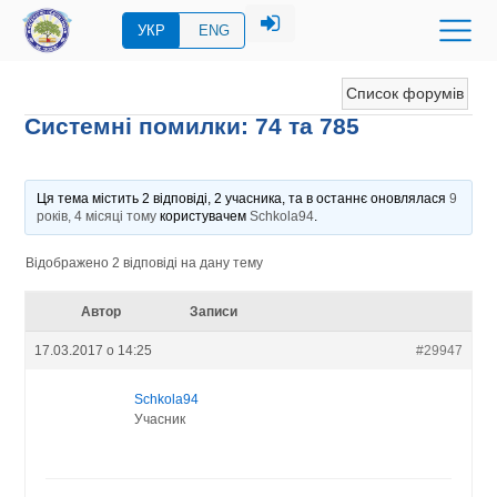
УКР
ENG
Список форумів
Системні помилки: 74 та 785
Ця тема містить 2 відповіді, 2 учасника, та в останнє оновлялася
9
років, 4 місяці тому
користувачем
Schkola94
.
Відображено 2 відповіді на дану тему
Автор
Записи
17.03.2017 о 14:25
#29947
Schkola94
Учасник