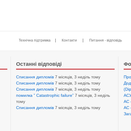
|
|
Технічна підтримка
Контакти
Питання - відповідь
Останні відповіді
Фо
Списання дипломів
7 місяців, 3 неділь тому
Про
Списання дипломів
7 місяців, 3 неділь тому
Дод
Списання дипломів
7 місяців, 3 неділь тому
(Di
помилка ” Catastrophic failure”
7 місяців, 3 неділь
АСУ
тому
АС 
Списання дипломів
7 місяців, 3 неділь тому
АС 
Заг