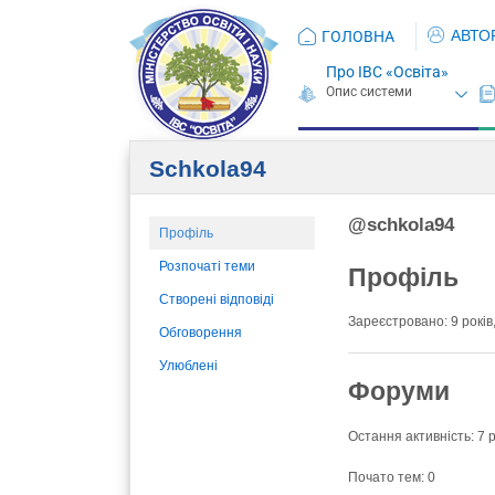
АВТО
ГОЛОВНА
Про ІВС «Освіта»
Schkola94
@schkola94
Профіль
Розпочаті теми
Профіль
Створені відповіді
Зареєстровано: 9 років,
Обговорення
Улюблені
Форуми
Остання активність: 7 р
Почато тем: 0