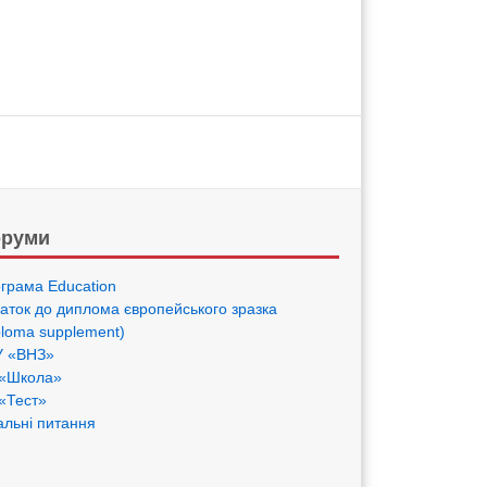
руми
грама Eduсation
аток до диплома європейського зразка
ploma supplement)
 «ВНЗ»
«Школа»
«Тест»
альні питання