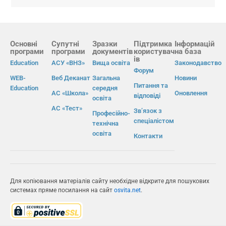
Основні
Супутні
Зразки
Підтримка
Інформацій
програми
програми
документів
користувач
на база
ів
Education
АСУ «ВНЗ»
Вища освіта
Законодавство
Форум
WEB-
Веб Деканат
Загальна
Новини
Питання та
Education
середня
АС «Школа»
Оновлення
відповіді
освіта
АС «Тест»
Зв’язок з
Професійно-
спеціалістом
технічна
освіта
Контакти
Для копіювання матеріалів сайту необхідне відкрите для пошукових
системах пряме посилання на сайт
osvita.net
.