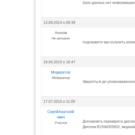
базе данных нет информации 
13.09.2014 о 09:39
Анонім
Не активно
подскажите как получить копи
16.04.2015 о 16:47
Модератор
Модератор
Зверніться до уповноваженог
17.07.2015 о 11:09
СергійАнатолій
ович
Допоможіть перевірити диплом
Учасник
Диплом B15№005802, виданий 