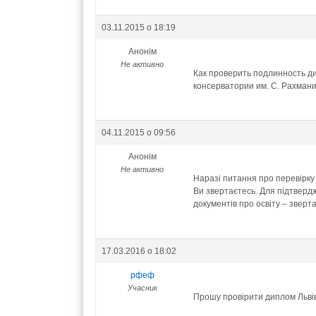
03.11.2015 о 18:19
Анонім
Не активно
Как проверить подлинность д
консерватории им. С. Рахман
04.11.2015 о 09:56
Анонім
Не активно
Наразі питання про перевірку
Ви звертаєтесь. Для підтверд
документів про освіту – зверт
17.03.2016 о 18:02
рфеф
Учасник
Прошу провірити диплом Льві