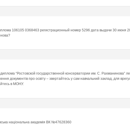
иплома 106105 0368463 регистрационный номер 5296 дата выдачи 30 июня 20
инова?
 диплома “Ростовской государственной консерватории им. С. Рахманинова” леж
ження документів про освіту – звертайтесь у сам навчальний заклад, для врег
айтесь в МОНУ.
вська національна академія ВК №47628360