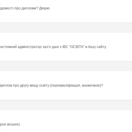
.
відомості про дипломи? Дякую.
 системний адміністратор зал’є дані з ІВС “ОСВІТА” в базу сайту.
диплом про другу вищу освіту (перекваліфікація, книжечкою)?
рое вісшее).
.