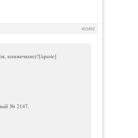
#21852
ія, книжечкою)?[/quote]
ный № 2147.