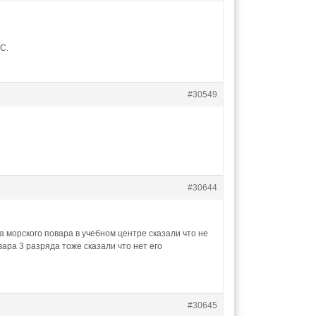
С.
#30549
#30644
морского повара в учебном центре сказали что не
ара 3 разряда тоже сказали что нет его
#30645