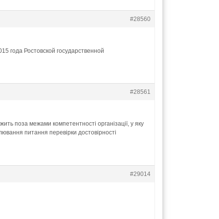
#28560
15 года Ростовской государственной
#28561
ить поза межами компетентності організації, у яку
улювання питання перевірки достовірності
#29014