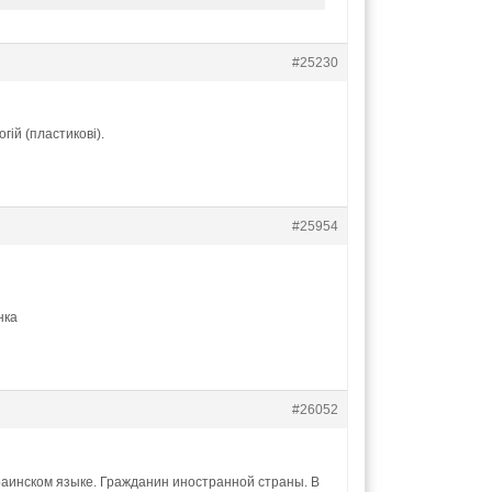
#25230
гій (пластикові).
#25954
нка
#26052
раинском языке. Гражданин иностранной страны. В