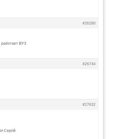
#26280
е работает ВУЗ
#26744
#27632
іл Сергій