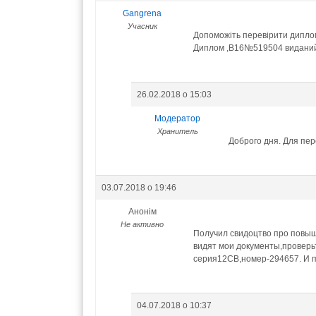
Gangrena
Учасник
Допоможіть перевірити диплом
Диплом ,В16№519504 виданий 
26.02.2018 о 15:03
Модератор
Хранитель
Доброго дня. Для пере
03.07.2018 о 19:46
Анонім
Не активно
Получил свидоцтво про повыш
видят мои документы,проверьт
серия12СВ,номер-294657. И по
04.07.2018 о 10:37