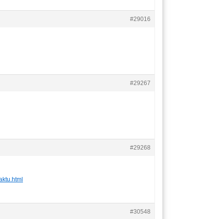
#29016
#29267
#29268
aktu.html
#30548