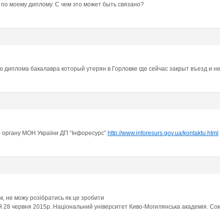
по моему диплому. С чем это может быть связано?
ю диплома бакалавра который утерян в Горловке где сейчас закрыт въезд и н
о органу МОН України ДП “Інфоресурс”
http://www.inforesurs.gov.ua/kontaktu.html
, не можу розібратись як це зробити
28 червня 2015р. Національний університет Киво-Могилянська академія. Сок