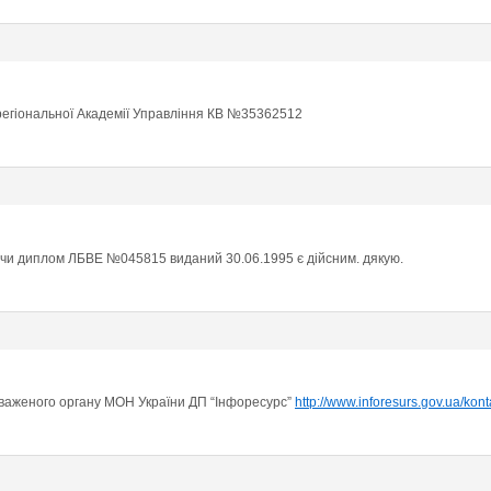
егіональної Академії Управління КВ №35362512
 чи диплом ЛБВЕ №045815 виданий 30.06.1995 є дійсним. дякую.
оваженого органу МОН України ДП “Інфоресурс”
http://www.inforesurs.gov.ua/kont