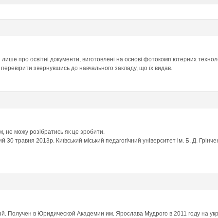
 лише про освітні документи, виготовлені на основі фотокомп’ютерних техноло
перевірити звернувшись до навчального закладу, що їх видав.
, не можу розібратись як це зробити.
0 травня 2013р. Київський міський педагогічний університет ім. Б. Д. Грінче
й. Получен в Юридической Академии им. Ярослава Мудрого в 2011 году на ук