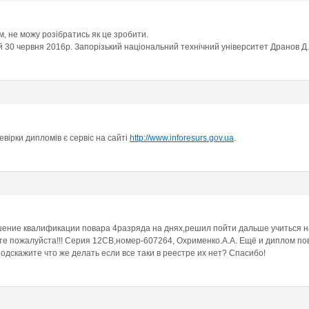
, не можу розібратись як це зробити.
30 червня 2016р. Запорізький національний технічний університет Дранов Д.
вірки дипломів є сервіс на сайті
http://www.inforesurs.gov.ua
.
ение квалификации повара 4разряда на днях,решил пойти дальше учиться на 
е пожалуйста!!! Серия 12СВ,номер-607264, Охрименко.А.А. Ещё и диплом пов
дскажите что же делать если все таки в реестре их нет? Спасибо!