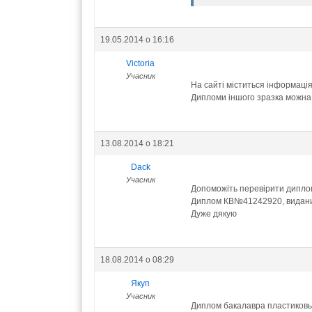
19.05.2014 о 16:16
Victoria
Учасник
На сайті міститься інформація
Дипломи іншого зразка можна 
13.08.2014 о 18:21
Dack
Учасник
Допоможіть перевірити диплом
Диплом КВ№41242920, виданий 3
Дуже дякую
18.08.2014 о 08:29
Якуп
Учасник
Диплом бакалавра пластиковы