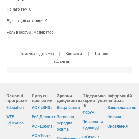
Почато тем: 0
Відповідей створено: 0
Роль в форумі: Модератор
|
|
Технічна підтримка
Контакти
Питання -
відповідь
Основні
Супутні
Зразки
Підтримка
Інформацій
програми
програми
документів
користувач
на база
ів
Education
АСУ «ВНЗ»
Вища освіта
Законодавство
Форум
WEB-
Веб Деканат
Загальна
Новини
Питання та
Education
середня
АС «Школа»
Оновлення
відповіді
освіта
АС «Тест»
Зв’язок з
Професійно-