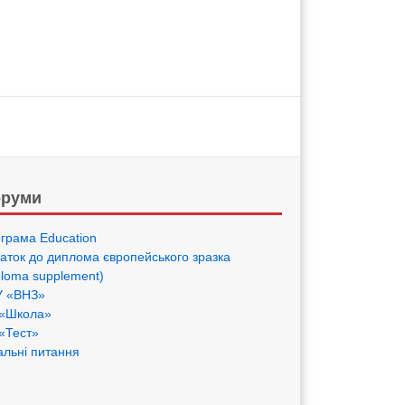
руми
грама Eduсation
аток до диплома європейського зразка
ploma supplement)
 «ВНЗ»
«Школа»
«Тест»
альні питання