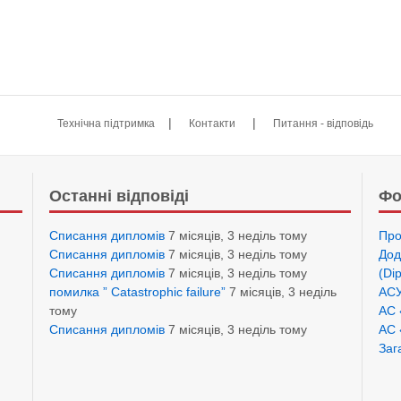
|
|
Технічна підтримка
Контакти
Питання - відповідь
Останні відповіді
Фо
Списання дипломів
7 місяців, 3 неділь тому
Про
Списання дипломів
7 місяців, 3 неділь тому
Дод
Списання дипломів
7 місяців, 3 неділь тому
(Di
помилка ” Catastrophic failure”
7 місяців, 3 неділь
АСУ
тому
АС 
Списання дипломів
7 місяців, 3 неділь тому
АС 
Заг