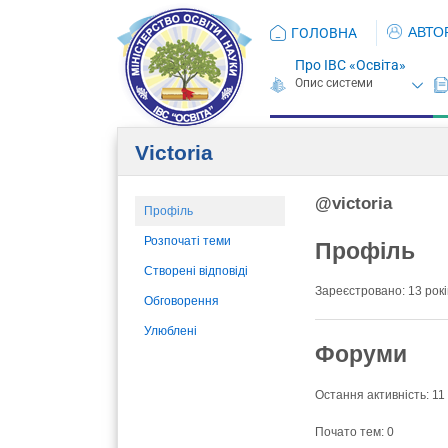
АВТО
ГОЛОВНА
Про ІВС «Освіта»
Victoria
@victoria
Профіль
Розпочаті теми
Профіль
Створені відповіді
Зареєстровано: 13 років
Обговорення
Улюблені
Форуми
Остання активність: 11
Почато тем: 0