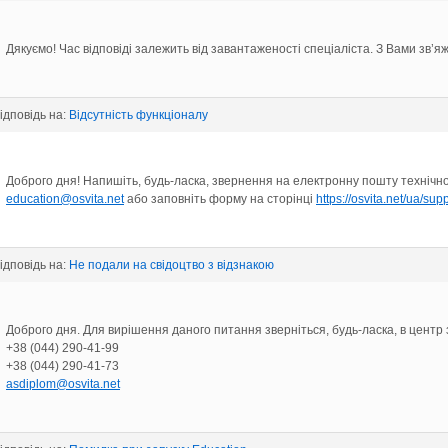
Дякуємо! Час відповіді залежить від завантаженості спеціаліста. З Вами зв’
відповідь на:
Відсутність функціоналу
Доброго дня! Напишіть, будь-ласка, звернення на електронну пошту технічно
education@osvita.net
або заповніть форму на сторінці
https://osvita.net/ua/supp
відповідь на:
Не подали на свідоцтво з відзнакою
Доброго дня. Для вирішення даного питання зверніться, будь-ласка, в центр 
+38 (044) 290-41-99
+38 (044) 290-41-73
asdiplom@osvita.net