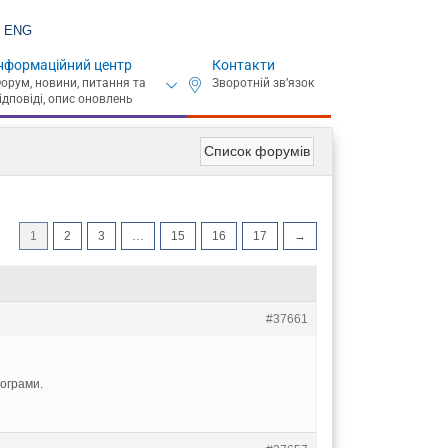
ENG
нформаційний центр
Контакти
Список форумів
1
2
3
…
15
16
17
→
#37661
ограми.