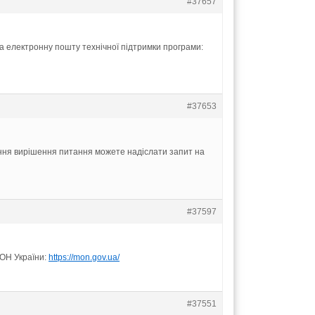
#37657
а електронну пошту технічної підтримки програми:
#37653
ення вирішення питання можете надіслати запит на
#37597
МОН України:
https://mon.gov.ua/
#37551