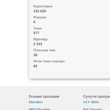
Користувачі
103 620
Форуми
6
Теми
577
Відповіді
2 323
Позначки тем
36
Мітки теми порожні
82
Основні програми
Супутні прогр
Education
АСУ «ВНЗ»
WEB-Education
Веб Деканат