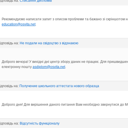
відповідь на:
Списання дипломів
Рекомендуємо написати запит з описом проблеми та бажано зі скріншотом н
education@osvita.net
.
відповідь на:
Не подали на свідоцтво з відзнакою
Доброго вечора! У вихідні дні центр збору даних не працює. Для пришвидш
електронну пошту
asdiplom@osvita.net
.
відповідь на:
Получение школьного аттестата нового образца
Доброго дня! Для вирішення даного питання Вам необхідно звернутися до 
відповідь на:
Відсутність функціоналу