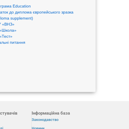
грама Eduсation
аток до диплома європейського зразка
ploma supplement)
 «ВНЗ»
«Школа»
«Тест»
альні питання
стувачів
Інформаційна база
Законодавство
ді
Новини