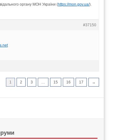
відального органу МОН України (
https://mon.gov.ua/
).
#37150
a.net
1
2
3
…
15
16
17
→
руми