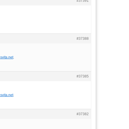
#37391
#37388
vita.net
.
#37385
vita.net
.
#37382