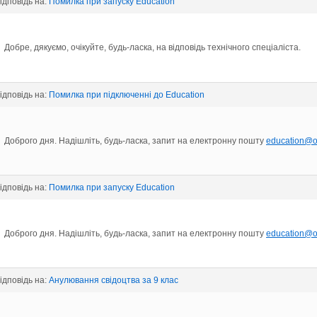
відповідь на:
Помилка при запуску Education
Добре, дякуємо, очікуйте, будь-ласка, на відповідь технічного спеціаліста.
відповідь на:
Помилка при підключенні до Education
Доброго дня. Надішліть, будь-ласка, запит на електронну пошту
education@os
відповідь на:
Помилка при запуску Education
Доброго дня. Надішліть, будь-ласка, запит на електронну пошту
education@os
відповідь на:
Анулювання свідоцтва за 9 клас