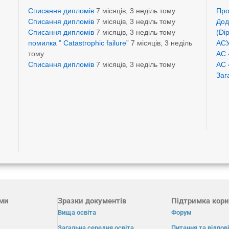
Списання дипломів
7 місяців, 3 неділь тому
Про
Списання дипломів
7 місяців, 3 неділь тому
Дод
Списання дипломів
7 місяців, 3 неділь тому
(Di
помилка ” Catastrophic failure”
7 місяців, 3 неділь
АСУ
тому
АС 
Списання дипломів
7 місяців, 3 неділь тому
АС 
Заг
ами
Зразки документів
Підтримка кори
Вища освіта
Форум
Загальна середня освіта
Питання та відпові