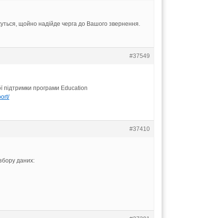
яжуться, щойно надійде черга до Вашого звернення.
#37549
ї підтримки програми Education
ort/
#37410
збору даних: