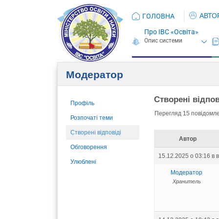
АВТО
ГОЛОВНА
Про ІВС «Освіта»
Модератор
Створені відпов
Профіль
Перегляд 15 повідомлен
Розпочаті теми
Створені відповіді
Автор
Обговорення
15.12.2025 о 03:16
в 
Улюблені
Модератор
Хранитель