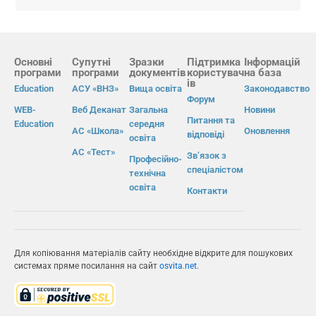
Основні
Супутні
Зразки
Підтримка
Інформацій
програми
програми
документів
користувач
на база
ів
Education
АСУ «ВНЗ»
Вища освіта
Законодавство
Форум
WEB-
Веб Деканат
Загальна
Новини
Питання та
Education
середня
АС «Школа»
Оновлення
відповіді
освіта
АС «Тест»
Зв’язок з
Професійно-
спеціалістом
технічна
освіта
Контакти
Для копіювання матеріалів сайту необхідне відкрите для пошукових
системах пряме посилання на сайт
osvita.net
.