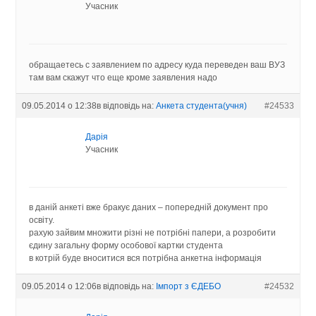
Учасник
обращаетесь с заявлением по адресу куда переведен ваш ВУЗ
там вам скажут что еще кроме заявления надо
09.05.2014 о 12:38
в відповідь на:
Анкета студента(учня)
#24533
Дарія
Учасник
в даній анкеті вже бракує даних – попередній документ про
освіту.
рахую зайвим множити різні не потрібні папери, а розробити
єдину загальну форму особової картки студента
в котрій буде вноситися вся потрібна анкетна інформація
09.05.2014 о 12:06
в відповідь на:
Імпорт з ЄДЕБО
#24532