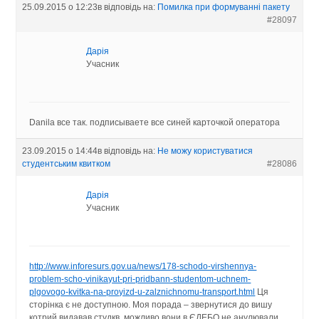
25.09.2015 о 12:23
в відповідь на:
Помилка при формуванні пакету
#28097
Дарія
Учасник
Danila все так. подписываете все синей карточкой оператора
23.09.2015 о 14:44
в відповідь на:
Не можу користуватися
студентським квитком
#28086
Дарія
Учасник
http://www.inforesurs.gov.ua/news/178-schodo-virshennya-
problem-scho-vinikayut-pri-pridbann-studentom-uchnem-
plgovogo-kvitka-na-proyizd-u-zalznichnomu-transport.html
Ця
сторінка є не доступною. Моя порада – звернутися до вишу
котрий видавав студкв. можливо вони в ЄДЕБО не анулювали