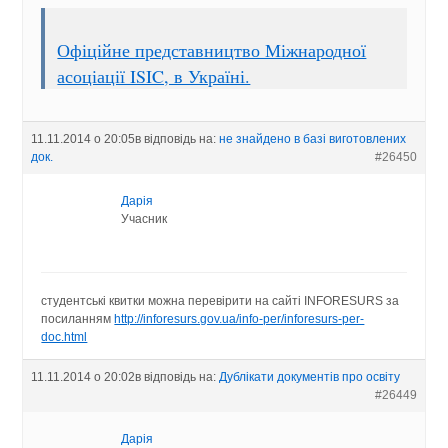
Офіційне представництво Міжнародної
асоціації ISIC, в Україні.
11.11.2014 о 20:05
в відповідь на:
не знайдено в базі виготовлених
док.
#26450
Дарія
Учасник
студентські квитки можна перевірити на сайті INFORESURS за
посиланням
http://inforesurs.gov.ua/info-per/inforesurs-per-
doc.html
11.11.2014 о 20:02
в відповідь на:
Дублікати документів про освіту
#26449
Дарія