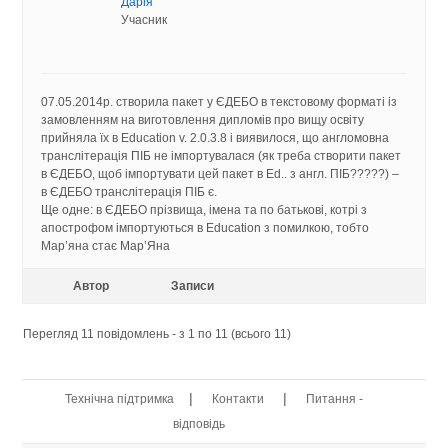
Дарія
Учасник
07.05.2014р. створила пакет у ЄДЕБО в текстовому форматі із
замовленням на виготовлення дипломів про вищу освіту
прийняла їх в Education v. 2.0.3.8 і виявилося, що англомовна
транслітерація ПІБ не імпортувалася (як треба створити пакет
в ЄДЕБО, щоб імпортувати цей пакет в Ed.. з англ. ПІБ?????) –
в ЄДЕБО транслітерація ПІБ є.
Ще одне: в ЄДЕБО прізвища, імена та по батькові, котрі з
апострофом імпортуються в Education з помилкою, тобто
Мар’яна стає Мар’Яна
Автор
Записи
Перегляд 11 повідомлень - з 1 по 11 (всього 11)
|
|
Технічна підтримка
Контакти
Питання -
відповідь