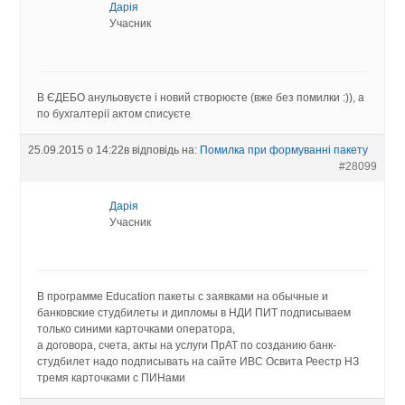
Дарія
Учасник
В ЄДЕБО анульовуєте і новий створюєте (вже без помилки :)), а
по бухгалтерії актом списуєте
25.09.2015 о 14:22
в відповідь на:
Помилка при формуванні пакету
#28099
Дарія
Учасник
В программе Education пакеты с заявками на обычные и
банковские студбилеты и дипломы в НДИ ПИТ подписываем
только синими карточками оператора,
а договора, счета, акты на услуги ПрАТ по созданию банк-
студбилет надо подписывать на сайте ИВС Освита Реестр НЗ
тремя карточками с ПИНами