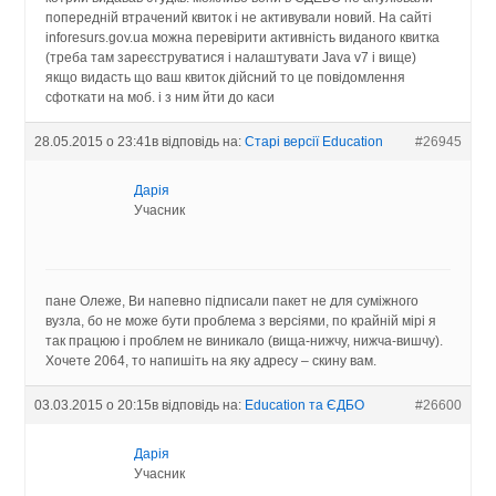
попередній втрачений квиток і не активували новий. На сайті
inforesurs.gov.ua можна перевірити активність виданого квитка
(треба там зареєструватися і налаштувати Java v7 і вище)
якщо видасть що ваш квиток дійсний то це повідомлення
сфоткати на моб. і з ним йти до каси
28.05.2015 о 23:41
в відповідь на:
Старі версії Education
#26945
Дарія
Учасник
пане Олеже, Ви напевно підписали пакет не для суміжного
вузла, бо не може бути проблема з версіями, по крайній мірі я
так працюю і проблем не виникало (вища-нижчу, нижча-вишчу).
Хочете 2064, то напишіть на яку адресу – скину вам.
03.03.2015 о 20:15
в відповідь на:
Education та ЄДБО
#26600
Дарія
Учасник