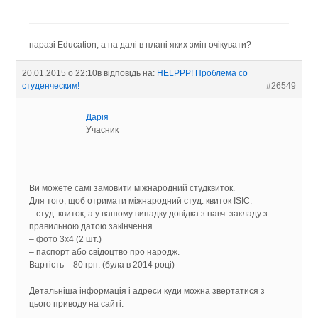
наразі Education, а на далі в плані яких змін очікувати?
20.01.2015 о 22:10
в відповідь на:
HELPPP! Проблема со
студенческим!
#26549
Дарія
Учасник
Ви можете самі замовити міжнародний студквиток.
Для того, щоб отримати міжнародний студ. квиток ISIC:
– студ. квиток, а у вашому випадку довідка з навч. закладу з
правильною датою закінчення
– фото 3х4 (2 шт.)
– паспорт або свідоцтво про народж.
Вартість – 80 грн. (була в 2014 році)
Детальніша інформація і адреси куди можна звертатися з
цього приводу на сайті: