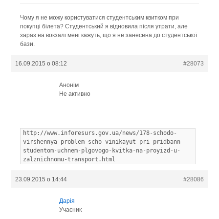
Чому я не можу користуватися студентським квитком при
покупці білета? Студентський я відновила після утрати, але
зараз на вокзалі мені кажуть, що я не занесена до студентської
бази.
16.09.2015 о 08:12
#28073
Анонім
Не активно
http://www.inforesurs.gov.ua/news/178-schodo-
virshennya-problem-scho-vinikayut-pri-pridbann-
studentom-uchnem-plgovogo-kvitka-na-proyizd-u-
zalznichnomu-transport.html
23.09.2015 о 14:44
#28086
Дарія
Учасник