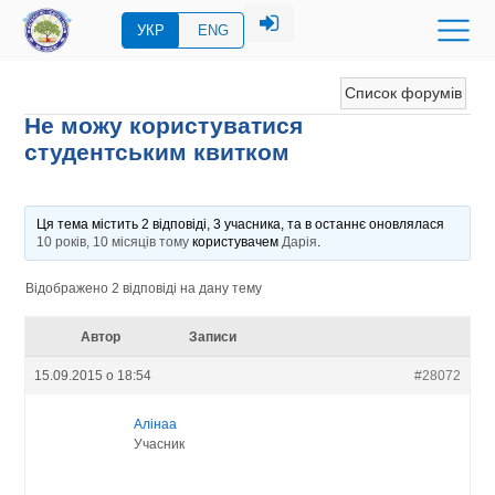
УКР
ENG
Список форумів
Не можу користуватися
студентським квитком
Ця тема містить 2 відповіді, 3 учасника, та в останнє оновлялася
10 років, 10 місяців тому
користувачем
Дарія
.
Відображено 2 відповіді на дану тему
Автор
Записи
15.09.2015 о 18:54
#28072
Алінаа
Учасник