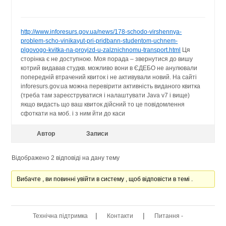
http://www.inforesurs.gov.ua/news/178-schodo-virshennya-
problem-scho-vinikayut-pri-pridbann-studentom-uchnem-
plgovogo-kvitka-na-proyizd-u-zalznichnomu-transport.html
Ця
сторінка є не доступною. Моя порада – звернутися до вишу
котрий видавав студкв. можливо вони в ЄДЕБО не анулювали
попередній втрачений квиток і не активували новий. На сайті
inforesurs.gov.ua можна перевірити активність виданого квитка
(треба там зареєструватися і налаштувати Java v7 і вище)
якщо видасть що ваш квиток дійсний то це повідомлення
сфоткати на моб. і з ним йти до каси
Автор
Записи
Відображено 2 відповіді на дану тему
Вибачте , ви повинні увійти в систему , щоб відповісти в темі .
|
|
Технічна підтримка
Контакти
Питання -