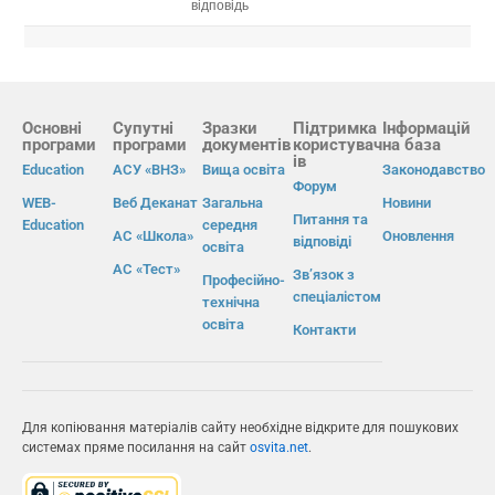
відповідь
Основні
Супутні
Зразки
Підтримка
Інформацій
програми
програми
документів
користувач
на база
ів
Education
АСУ «ВНЗ»
Вища освіта
Законодавство
Форум
WEB-
Веб Деканат
Загальна
Новини
Питання та
Education
середня
АС «Школа»
Оновлення
відповіді
освіта
АС «Тест»
Зв’язок з
Професійно-
спеціалістом
технічна
освіта
Контакти
Для копіювання матеріалів сайту необхідне відкрите для пошукових
системах пряме посилання на сайт
osvita.net
.