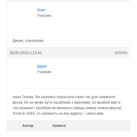
Олег
Учасник
Дякую, спробуємо.
28.05.2015 о 23:41
#26945
Дарія
Учасник
пане Олеже, Ви напевно підписали пакет не для суміжного
вузла, бо не може бути проблема з версіями, по крайній мірі я
так працюю і проблем не виникало (вища-нижчу, нижча-вишчу).
Хочете 2064, то напишіть на яку адресу – скину вам.
Автор
Записи