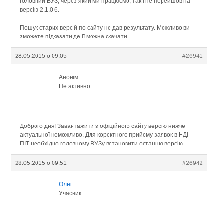
головний ВУЗ, через який ми працюємо, так і не перейшов на
версію 2.1.0.6.
Пошук старих версій по сайту не дав результату. Можливо ви
зможете підказати де ії можна скачати.
28.05.2015 о 09:05
#26941
Анонім
Не активно
Доброго дня! Завантажити з офіційного сайту версію нижче
актуальної неможливо. Для коректного прийому заявок в НДІ
ПІТ необхідно головному ВУЗу встановити останню версію.
28.05.2015 о 09:51
#26942
Олег
Учасник