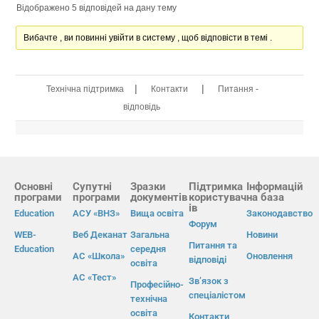
Відображено 5 відповідей на дану тему
Вибачте , ви повинні увійти в систему , щоб відповісти в темі .
|
|
Технічна підтримка
Контакти
Питання -
відповідь
Основні
Супутні
Зразки
Підтримка
Інформацій
програми
програми
документів
користувач
на база
ів
Education
АСУ «ВНЗ»
Вища освіта
Законодавство
Форум
WEB-
Веб Деканат
Загальна
Новини
Питання та
Education
середня
АС «Школа»
Оновлення
відповіді
освіта
АС «Тест»
Зв’язок з
Професійно-
спеціалістом
технічна
освіта
Контакти