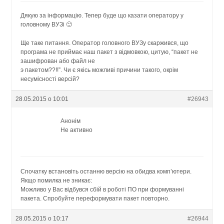
Дякую за інформацію. Тепер буде що казати оператору у
головному ВУЗі 🙂
Ще таке питання. Оператор головного ВУЗу скаржився, що
програма не приймає наш пакет з відмовкою, цитую, “пакет не
зашифрован або файл не
э пакетом??!!”. Чи є якісь можливі причини такого, окрім
несумісності версій?
28.05.2015 о 10:01
#26943
Анонім
Не активно
Спочатку встановіть останню версію на обидва комп’ютери.
Якщо помилка не зникає:
Можливо у Вас відбувся сбій в роботі ПО при формуванні
пакета. Спробуйте переформувати пакет повторно.
28.05.2015 о 10:17
#26944