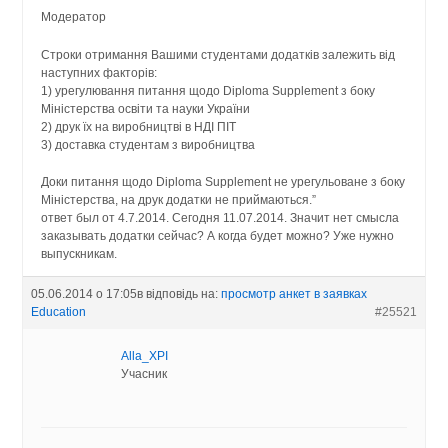
Модератор
Строки отримання Вашими студентами додатків залежить від
наступних факторів:
1) урегулювання питання щодо Diploma Supplement з боку
Міністерства освіти та науки України
2) друк їх на виробництві в НДІ ПІТ
3) доставка студентам з виробництва
Доки питання щодо Diploma Supplement не урегульоване з боку
Міністерства, на друк додатки не приймаються.”
ответ был от 4.7.2014. Сегодня 11.07.2014. Значит нет смысла
заказывать додатки сейчас? А когда будет можно? Уже нужно
выпускникам.
05.06.2014 о 17:05
в відповідь на:
просмотр анкет в заявках
Education
#25521
Alla_XPI
Учасник