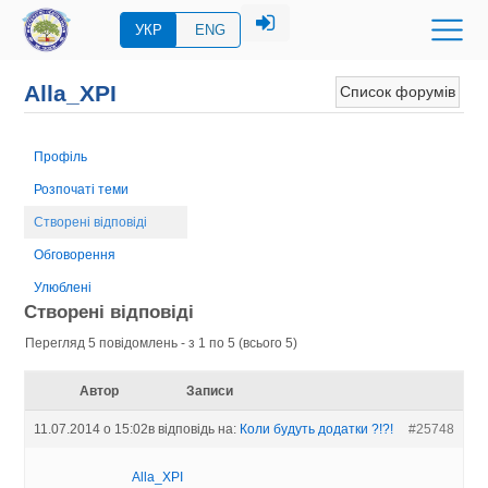
УКР
ENG
Alla_XPI
Список форумів
Профіль
Розпочаті теми
Створені відповіді
Обговорення
Улюблені
Створені відповіді
Перегляд 5 повідомлень - з 1 по 5 (всього 5)
Автор
Записи
11.07.2014 о 15:02
в відповідь на:
Коли будуть додатки ?!?!
#25748
Alla_XPI