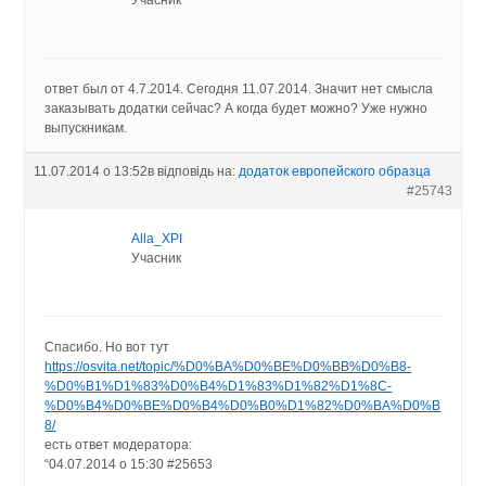
ответ был от 4.7.2014. Сегодня 11.07.2014. Значит нет смысла
заказывать додатки сейчас? А когда будет можно? Уже нужно
выпускникам.
11.07.2014 о 13:52
в відповідь на:
додаток европейского образца
#25743
Alla_XPI
Учасник
Спасибо. Но вот тут
https://osvita.net/topic/%D0%BA%D0%BE%D0%BB%D0%B8-
%D0%B1%D1%83%D0%B4%D1%83%D1%82%D1%8C-
%D0%B4%D0%BE%D0%B4%D0%B0%D1%82%D0%BA%D0%B
8/
есть ответ модератора:
“04.07.2014 о 15:30 #25653