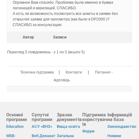
Огромное Вам спасибо. Проблема была именно в буквах
латиницей и кирилицей. СПАСИБО.
А есть ли возможность посмотреть все анкеты в заявке без
открытия заявки для просмотра (как было в DP2000 )?
СПАСИБО за консультации.
Автор
Записи
Перегляд 5 повідомлень - з 1 по 5 (всього 5)
|
|
Технічна підтримка
Контакти
Питання -
відповідь
Основні
Супутні
Зразки
Підтримка
Інформацій
програми
програми
документів
користувач
на база
ів
Education
АСУ «ВНЗ»
Вища освіта
Законодавство
Форум
WEB-
Веб Деканат
Загальна
Новини