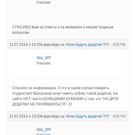
Учасник
СПАСИБО Вам за ответы и за внимание к нашим трудным
вопросам.
11.07.2014 о 14:25
в відповідь на:
Коли будуть додатки ?!?!
#25746
Alla_XPI
Учасник
Спасибо за информацию. А что в таком случае говорить
студентам? Выпускник хочет иметь сейчас такой додаток. На
сайте НЕТ текста БОЛЬШИМИ БУКВАМИ о том, что “НА ДРУК
ДОДАТКИ НЕ ПРИЙМАЮТЬСЯ”. 🙂
11.07.2014 о 13:53
в відповідь на:
Коли будуть додатки ?!?!
#25744
Alla_XPI
Учасник