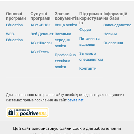
Основні
Супутні
Зразки
Підтримка
Інформацій
програми
програми
документів
користувач
на база
ів
Education
АСУ «ВНЗ»
Вища освіта
Законодавство
Форум
WEB-
Веб Деканат
Загальна
Новини
Питання та
Education
середня
АС «Школа»
Оновлення
відповіді
освіта
АС «Тест»
Зв’язок з
Професійно-
спеціалістом
технічна
освіта
Контакти
Для копіювання матеріалів сайту необхідне відкрите для пошукових
системах пряме посилання на сайт
osvita.net
.
© Інформаційно-виробнича система «Освіта» 2026.
Цей сайт використовує файли cookie для забезпечення