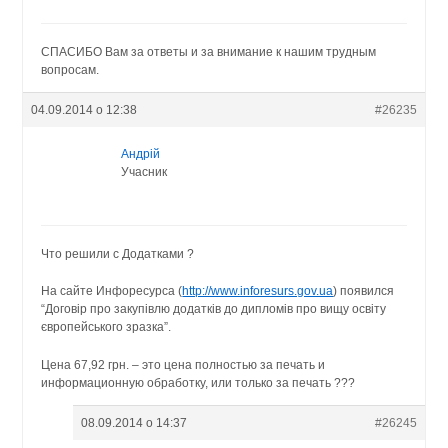
СПАСИБО Вам за ответы и за внимание к нашим трудным
вопросам.
04.09.2014 о 12:38
#26235
Андрій
Учасник
Что решили с Додатками ?
На сайте Инфоресурса (
http://www.inforesurs.gov.ua
) появился
“Договір про закупівлю додатків до дипломів про вищу освіту
європейського зразка”.
Цена 67,92 грн. – это цена полностью за печать и
информационную обработку, или только за печать ???
08.09.2014 о 14:37
#26245