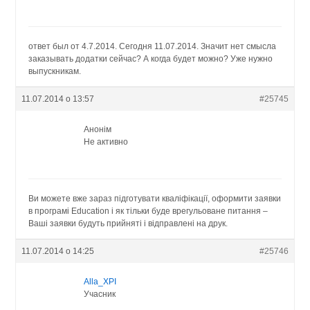
ответ был от 4.7.2014. Сегодня 11.07.2014. Значит нет смысла
заказывать додатки сейчас? А когда будет можно? Уже нужно
выпускникам.
11.07.2014 о 13:57
#25745
Анонім
Не активно
Ви можете вже зараз підготувати кваліфікації, оформити заявки
в програмі Education і як тільки буде врегульоване питання –
Ваші заявки будуть прийняті і відправлені на друк.
11.07.2014 о 14:25
#25746
Alla_XPI
Учасник