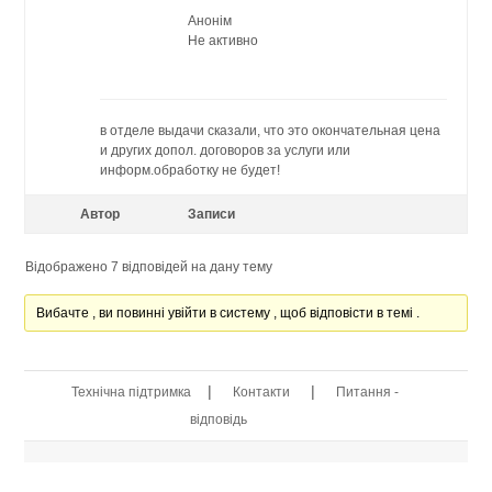
Анонім
Не активно
в отделе выдачи сказали, что это окончательная цена
и других допол. договоров за услуги или
информ.обработку не будет!
Автор
Записи
Відображено 7 відповідей на дану тему
Вибачте , ви повинні увійти в систему , щоб відповісти в темі .
|
|
Технічна підтримка
Контакти
Питання -
відповідь