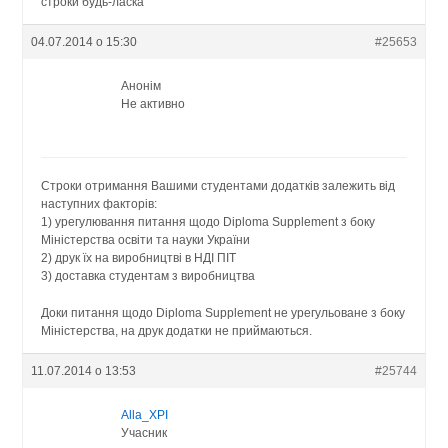
строки будь-ласка
04.07.2014 о 15:30
#25653
Анонім
Не активно
Строки отримання Вашими студентами додатків залежить від
наступних факторів:
1) урегулювання питання щодо Diploma Supplement з боку
Міністерства освіти та науки України
2) друк їх на виробництві в НДІ ПІТ
3) доставка студентам з виробництва
Доки питання щодо Diploma Supplement не урегульоване з боку
Міністерства, на друк додатки не приймаються.
11.07.2014 о 13:53
#25744
Alla_XPI
Учасник