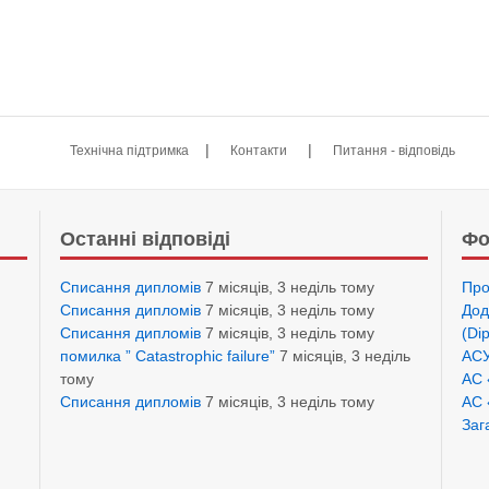
|
|
Технічна підтримка
Контакти
Питання - відповідь
Останні відповіді
Фо
Списання дипломів
7 місяців, 3 неділь тому
Про
Списання дипломів
7 місяців, 3 неділь тому
Дод
Списання дипломів
7 місяців, 3 неділь тому
(Di
помилка ” Catastrophic failure”
7 місяців, 3 неділь
АСУ
тому
АС 
Списання дипломів
7 місяців, 3 неділь тому
АС 
Заг