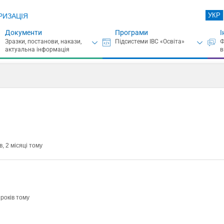
УКР
РИЗАЦІЯ
Документи
Програми
І
, 2 місяці тому
 років тому