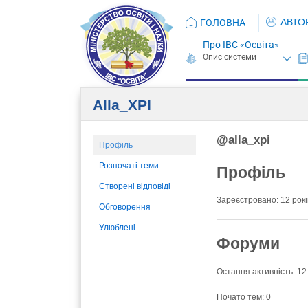
АВТО
ГОЛОВНА
Про ІВС «Освіта»
Alla_XPI
@alla_xpi
Профіль
Розпочаті теми
Профіль
Створені відповіді
Зареєстровано: 12 років
Обговорення
Улюблені
Форуми
Остання активність: 12
Почато тем: 0