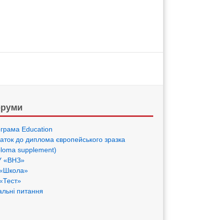
руми
грама Eduсation
аток до диплома європейського зразка
ploma supplement)
 «ВНЗ»
«Школа»
«Тест»
альні питання