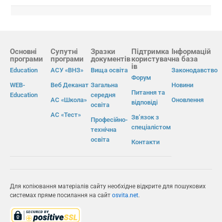
Основні
Супутні
Зразки
Підтримка
Інформацій
програми
програми
документів
користувач
на база
ів
Education
АСУ «ВНЗ»
Вища освіта
Законодавство
Форум
WEB-
Веб Деканат
Загальна
Новини
Питання та
Education
середня
АС «Школа»
Оновлення
відповіді
освіта
АС «Тест»
Зв’язок з
Професійно-
спеціалістом
технічна
освіта
Контакти
Для копіювання матеріалів сайту необхідне відкрите для пошукових
системах пряме посилання на сайт
osvita.net
.