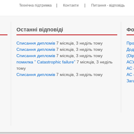
|
|
Технічна підтримка
Контакти
Питання - відповідь
Останні відповіді
Фо
Списання дипломів
7 місяців, 3 неділь тому
Про
Списання дипломів
7 місяців, 3 неділь тому
Дод
Списання дипломів
7 місяців, 3 неділь тому
(Di
помилка ” Catastrophic failure”
7 місяців, 3 неділь
АСУ
тому
АС 
Списання дипломів
7 місяців, 3 неділь тому
АС 
Заг