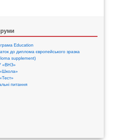
руми
грама Eduсation
аток до диплома європейського зразка
ploma supplement)
 «ВНЗ»
«Школа»
«Тест»
альні питання