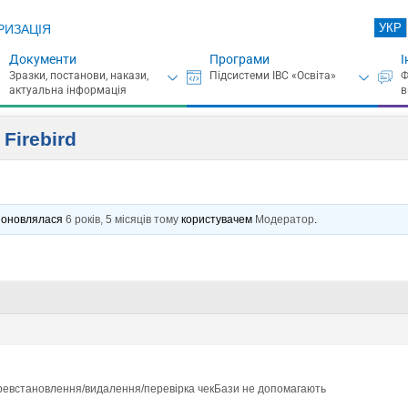
УКР
РИЗАЦІЯ
Документи
Програми
І
Firebird
нє оновлялася
6 років, 5 місяців тому
користувачем
Модератор
.
еревстановлення/видалення/перевірка чекБази не допомагають