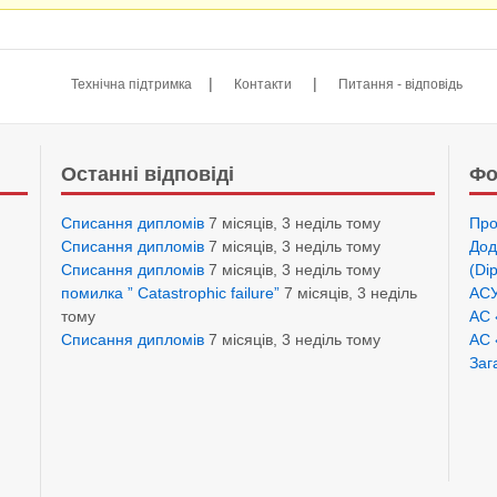
|
|
Технічна підтримка
Контакти
Питання - відповідь
Останні відповіді
Фо
Списання дипломів
7 місяців, 3 неділь тому
Про
Списання дипломів
7 місяців, 3 неділь тому
Дод
Списання дипломів
7 місяців, 3 неділь тому
(Di
помилка ” Catastrophic failure”
7 місяців, 3 неділь
АСУ
тому
АС 
Списання дипломів
7 місяців, 3 неділь тому
АС 
Заг