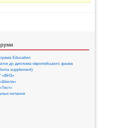
руми
грама Eduсation
аток до диплома європейського зразка
ploma supplement)
 «ВНЗ»
«Школа»
«Тест»
альні питання