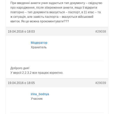
При введенні анкети учня задається тип документу – свідоцтво
про народження, після збереження анкети, якщо її відкрити
повторно – тип документа вказується – паспорт, в 11 клас – та
ж ситуація, але замість паспорта – вказується військовий
квиток. Як це можна прокоментувати???
19.04.2016 о 18:03
#29038
Модератор
Хранитель
Доброго дня!
У версії 2.2.3.2 все працює коректно.
19.04.2016 о 18:05
#29039
irina_bodnya
Учасник