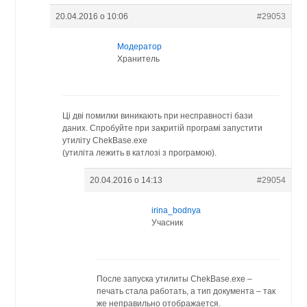
20.04.2016 о 10:06
#29053
Модератор
Хранитель
Ці дві помилки виникають при несправності бази
даних. Спробуйте при закритій програмі запустити
утиліту ChekBase.exe
(утиліта лежить в катлозі з програмою).
20.04.2016 о 14:13
#29054
irina_bodnya
Учасник
После запуска утилиты ChekBase.exe –
печать стала работать, а тип документа – так
же неправильно отображается.