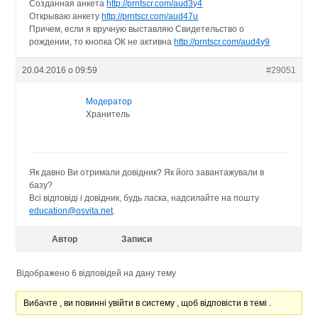
Созданная анкета
http://prntscr.com/aud3y4
Открываю анкету
http://prntscr.com/aud47u
Причем, если я вручную выставляю Свидетельство о
рождении, то кнопка ОК не активна
http://prntscr.com/aud4y9
20.04.2016 о 09:59
#29051
Модератор
Хранитель
Як давно Ви отримали довідник? Як його завантажували в
базу?
Всі відповіді і довідник, будь ласка, надсилайте на пошту
education@osvita.net
.
Автор
Записи
Відображено 6 відповідей на дану тему
Вибачте , ви повинні увійти в систему , щоб відповісти в темі .