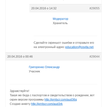
20.04.2016 о 14:32
#29055
Модератор
Хранитель
Сделайте скриншот ошибки и отправьте его
на электронный адрес
education@osvita.net
.
20.04.2016 о 00:46
#29044
Григоренко Олександр
Учасник
Здравствуйте!
Такая же беда с паспортом и свидетельством о рождении, вот
скрин версии программы
http://prntscr.com/aud36q
Создаю анкету
http://prntscr.com/aud3rk