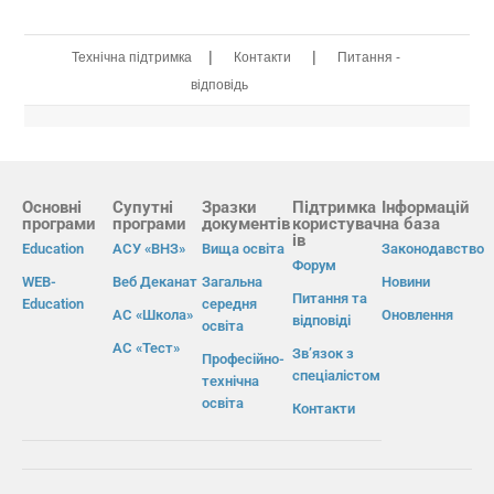
|
|
Технічна підтримка
Контакти
Питання -
відповідь
Основні
Супутні
Зразки
Підтримка
Інформацій
програми
програми
документів
користувач
на база
ів
Education
АСУ «ВНЗ»
Вища освіта
Законодавство
Форум
WEB-
Веб Деканат
Загальна
Новини
Питання та
Education
середня
АС «Школа»
Оновлення
відповіді
освіта
АС «Тест»
Зв’язок з
Професійно-
спеціалістом
технічна
освіта
Контакти