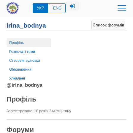
УКР
ENG
irina_bodnya
Список форумів
Профіль
Розпочаті теми
Створені відповіді
Обговорення
Улюблені
@irina_bodnya
Профіль
Зареєстровано: 10 років, 3 місяці тому
Форуми