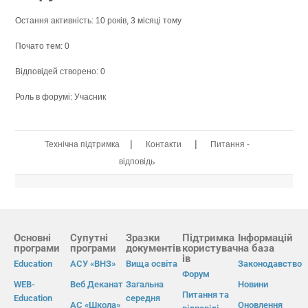
Остання активність: 10 років, 3 місяці тому
Почато тем: 0
Відповідей створено: 0
Роль в форумі: Учасник
|
|
Технічна підтримка
Контакти
Питання -
відповідь
Основні
Супутні
Зразки
Підтримка
Інформацій
програми
програми
документів
користувач
на база
ів
Education
АСУ «ВНЗ»
Вища освіта
Законодавство
Форум
WEB-
Веб Деканат
Загальна
Новини
Питання та
Education
середня
АС «Школа»
Оновлення