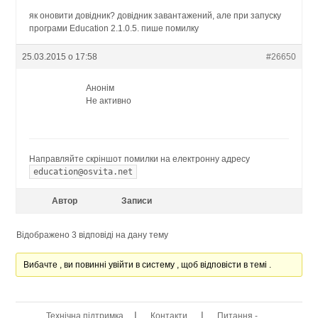
як оновити довідник? довідник завантажений, але при запуску
програми Education 2.1.0.5. пише помилку
25.03.2015 о 17:58
#26650
Анонім
Не активно
Направляйте скріншот помилки на електронну адресу
education@osvita.net
Автор
Записи
Відображено 3 відповіді на дану тему
Вибачте , ви повинні увійти в систему , щоб відповісти в темі .
|
|
Технічна підтримка
Контакти
Питання -