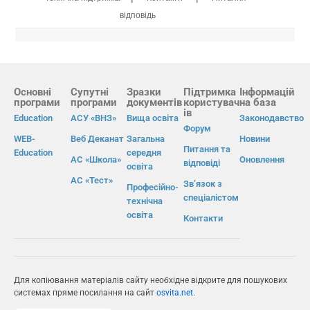
відповідь
Основні
Супутні
Зразки
Підтримка
Інформацій
програми
програми
документів
користувач
на база
ів
Education
АСУ «ВНЗ»
Вища освіта
Законодавство
Форум
WEB-
Веб Деканат
Загальна
Новини
Питання та
Education
середня
АС «Школа»
Оновлення
відповіді
освіта
АС «Тест»
Зв’язок з
Професійно-
спеціалістом
технічна
освіта
Контакти
Для копіювання матеріалів сайту необхідне відкрите для пошукових
системах пряме посилання на сайт
osvita.net
.