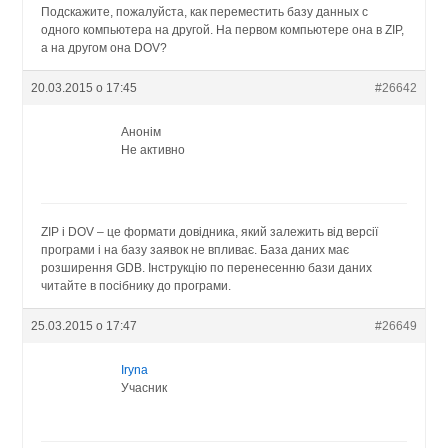
Подскажите, пожалуйста, как переместить базу данных с
одного компьютера на другой. На первом компьютере она в ZIP,
а на другом она DOV?
20.03.2015 о 17:45
#26642
Анонім
Не активно
ZIP і DOV – це формати довідника, який залежить від версії
програми і на базу заявок не впливає. База даних має
розширення GDB. Інструкцію по перенесенню бази даних
читайте в посібнику до програми.
25.03.2015 о 17:47
#26649
Iryna
Учасник