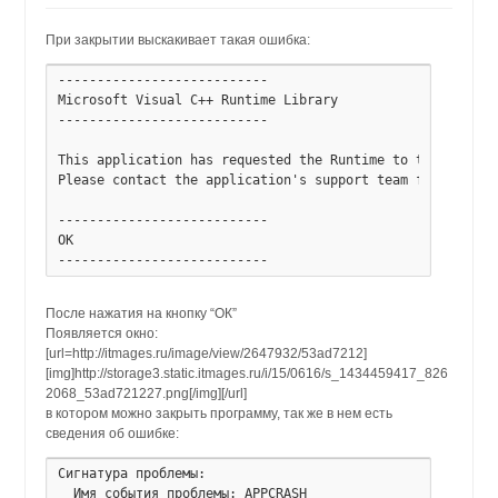
При закрытии выскакивает такая ошибка:
---------------------------

Microsoft Visual C++ Runtime Library

---------------------------

This application has requested the Runtime to terminate i
Please contact the application's support team for more in
---------------------------

ОК   

После нажатия на кнопку “ОК”
Появляется окно:
[url=http://itmages.ru/image/view/2647932/53ad7212]
[img]http://storage3.static.itmages.ru/i/15/0616/s_1434459417_826
2068_53ad721227.png[/img][/url]
в котором можно закрыть программу, так же в нем есть
сведения об ошибке:
Сигнатура проблемы:

  Имя события проблемы:	APPCRASH
