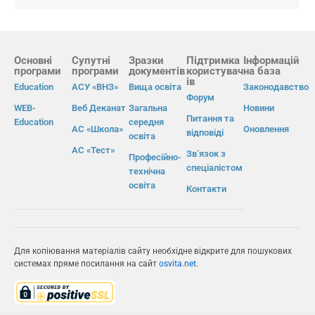
Основні
Супутні
Зразки
Підтримка
Інформацій
програми
програми
документів
користувач
на база
ів
Education
АСУ «ВНЗ»
Вища освіта
Законодавство
Форум
WEB-
Веб Деканат
Загальна
Новини
Питання та
Education
середня
АС «Школа»
Оновлення
відповіді
освіта
АС «Тест»
Зв’язок з
Професійно-
спеціалістом
технічна
освіта
Контакти
Для копіювання матеріалів сайту необхідне відкрите для пошукових
системах пряме посилання на сайт
osvita.net
.