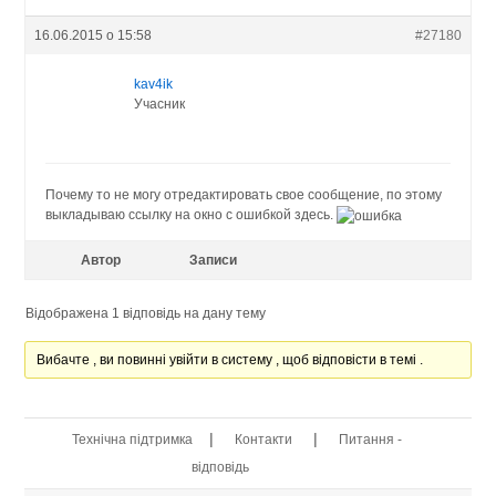
16.06.2015 о 15:58
#27180
kav4ik
Учасник
Почему то не могу отредактировать свое сообщение, по этому
выкладываю ссылку на окно с ошибкой здесь.
Автор
Записи
Відображена 1 відповідь на дану тему
Вибачте , ви повинні увійти в систему , щоб відповісти в темі .
|
|
Технічна підтримка
Контакти
Питання -
відповідь