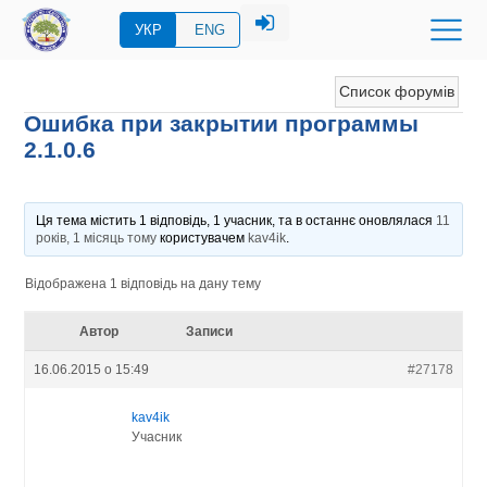
УКР
ENG
Список форумів
Ошибка при закрытии программы
2.1.0.6
Ця тема містить 1 відповідь, 1 учасник, та в останнє оновлялася
11
років, 1 місяць тому
користувачем
kav4ik
.
Відображена 1 відповідь на дану тему
Автор
Записи
16.06.2015 о 15:49
#27178
kav4ik
Учасник