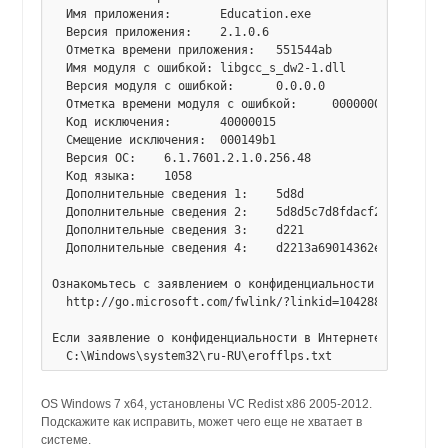
  Имя приложения:	Education.exe

  Версия приложения:	2.1.0.6

  Отметка времени приложения:	551544ab

  Имя модуля с ошибкой:	libgcc_s_dw2-1.dll

  Версия модуля с ошибкой:	0.0.0.0

  Отметка времени модуля с ошибкой:	00000000

  Код исключения:	40000015

  Смещение исключения:	000149b1

  Версия ОС:	6.1.7601.2.1.0.256.48

  Код языка:	1058

  Дополнительные сведения 1:	5d8d

  Дополнительные сведения 2:	5d8d5c7d8fdacf23095fb3cd96a6a147

  Дополнительные сведения 3:	d221

  Дополнительные сведения 4:	d2213a69014362e2ec39cdeb576129c6

Ознакомьтесь с заявлением о конфиденциальности в Интернет
  http://go.microsoft.com/fwlink/?linkid=104288&clcid=0x0
Если заявление о конфиденциальности в Интернете недоступн
OS Windows 7 x64, установлены VC Redist x86 2005-2012.
Подскажите как исправить, может чего еще не хватает в
системе.