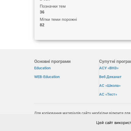
Позначки тем
36
Мітки теми порожні
82
Основні програми
Супутні прогр
Education
АСУ «ВНЗ»
WEB-Education
Веб Деканат
АС «Школа»
АС «Тест»
Для копіювання матеріалів сайту необхідне відкрите для
пошукових системах пряме посилання на сайт
osvita.net
.
Цей сайт викорис