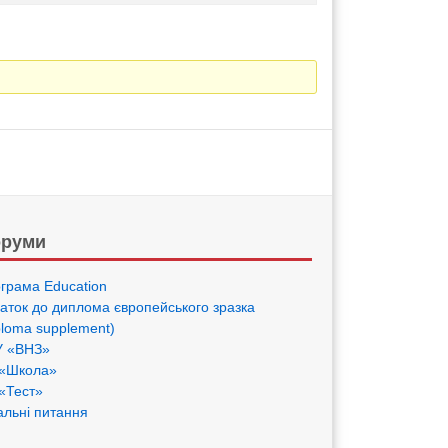
руми
грама Eduсation
аток до диплома європейського зразка
ploma supplement)
 «ВНЗ»
«Школа»
«Тест»
альні питання