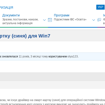
УКР
РИЗАЦІЯ
Документи
Програми
І
ртку (синя) для Win7
ннє оновлялася
11 років, 3 місяці тому
користувачем
olya123
.
ласка, чи існує драйвер на смарт-картку (синя) для операційної системи Windo
спробі встновлення карт-рідеру з карткою виндовс не знаходить драйверу на 