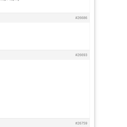
#26686
#26693
#26759