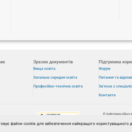
ами
Зразки документів
Підтримка кори
Вища освіта
Форум
Загальна середня освіта
Питання та відпові
Професійно-технічна освіта
Зв’язок з спеціал
Контакти
© Інформаційно-
«Освіта» 2026.
товує файли cookie для забезпечення найкращого користувацького д