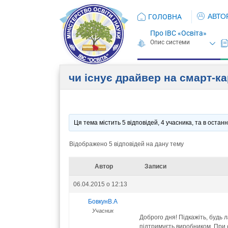
АВТО
ГОЛОВНА
Про ІВС «Освіта»
чи існує драйвер на смарт-ка
Ця тема містить 5 відповідей, 4 учасника, та в оста
Відображено 5 відповідей на дану тему
Автор
Записи
06.04.2015 о 12:13
БовкунВ.А
Учасник
Доброго дня! Підкажіть, будь 
підтримуєть виробником. При 