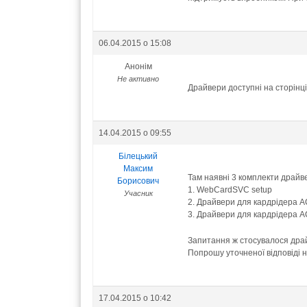
06.04.2015 о 15:08
Анонім
Не активно
Драйвери доступні на сторінці
14.04.2015 о 09:55
Білецький
Максим
Там наявні 3 комплекти драйве
Борисович
1. WebCardSVC setup
Учасник
2. Драйвери для кардрідера 
3. Драйвери для кардрідера
Запитання ж стосувалося драй
Попрошу уточненої відповіді 
17.04.2015 о 10:42