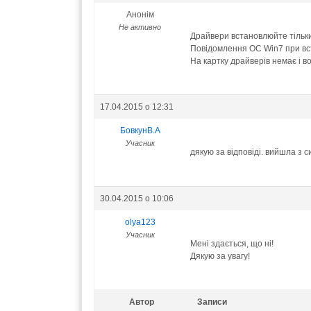
Анонім
Не активно
Драйвери встановлюйте тільки
Повідомлення ОС Win7 при вст
На картку драйверів немає і во
17.04.2015 о 12:31
БовкунВ.А
Учасник
дякую за відповіді. вийшла з с
30.04.2015 о 10:06
olya123
Учасник
Мені здається, що ні!
Дякую за увагу!
Автор
Записи