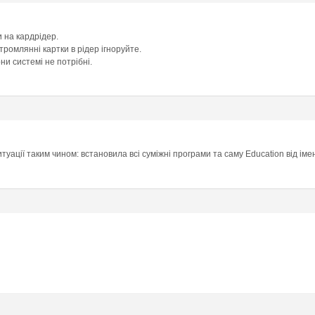
 на кардрідер.
ромлянні картки в рідер ігноруйте.
ни системі не потрібні.
итуації таким чином: встановила всі суміжні програми та саму Education від іме