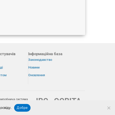
стувачів
Інформаційна база
Законодавство
ді
Новини
істом
Оновлення
ІВС «ОСВІТА»
виробнича система
освіду.
Добре