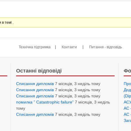
 в темі .
|
|
Технічна підтримка
Контакти
Питання - відповідь
Останні відповіді
Фо
Списання дипломів
7 місяців, 3 неділь тому
Про
Списання дипломів
7 місяців, 3 неділь тому
Дод
Списання дипломів
7 місяців, 3 неділь тому
(Di
помилка ” Catastrophic failure”
7 місяців, 3 неділь
АСУ
тому
АС 
Списання дипломів
7 місяців, 3 неділь тому
АС 
Заг