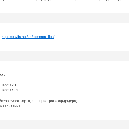
:
https://osvita.net/ua/common-files/
рів:
ACR38U-A1
 ACR38U-SPC
вера смарт-карти, а не пристрою (кардрідера).
на запитання.