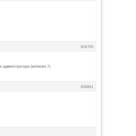
#26765
ні адміністратора (windows 7)
#26861