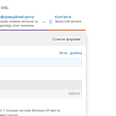
ENG
нформаційний центр
Контакти
Список форумів
Мітки :
драйвер
#26679
ws 7, оскільки система Windows XP вже не
смарт-картку