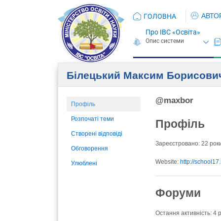
АВТО
ГОЛОВНА
Про ІВС «Освіта»
Білецький Максим Борисови
@maxbor
Профіль
Розпочаті теми
Профіль
Створені відповіді
Зареєстровано: 22 роки
Обговорення
Website:
http://school17
Улюблені
Форуми
Остання активність: 4 р