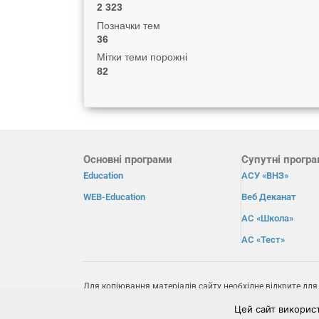
2 323
Позначки тем
36
Мітки теми порожні
82
Основні програми
Супутні прогр
Education
АСУ «ВНЗ»
WEB-Education
Веб Деканат
АС «Школа»
АС «Тест»
Для копіювання матеріалів сайту необхідне відкрите для
пошукових системах пряме посилання на сайт
osvita.net
.
Цей сайт викорис