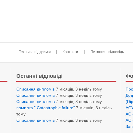
|
|
Технічна підтримка
Контакти
Питання - відповідь
Останні відповіді
Фо
Списання дипломів
7 місяців, 3 неділь тому
Про
Списання дипломів
7 місяців, 3 неділь тому
Дод
Списання дипломів
7 місяців, 3 неділь тому
(Di
помилка ” Catastrophic failure”
7 місяців, 3 неділь
АСУ
тому
АС 
Списання дипломів
7 місяців, 3 неділь тому
АС 
Заг