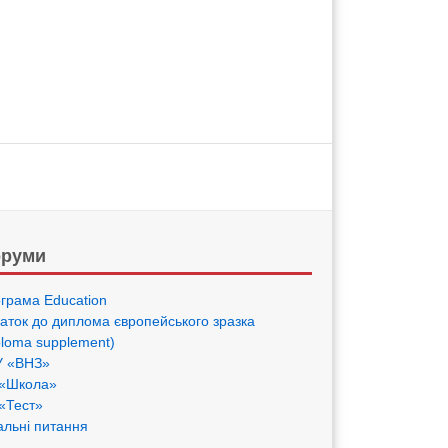
руми
грама Eduсation
аток до диплома європейського зразка
ploma supplement)
 «ВНЗ»
«Школа»
«Тест»
альні питання