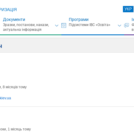
УКР
РИЗАЦІЯ
Документи
Програми
І
ч
, 8 місяців тому
.kiev.ua
оки, 1 місяць тому