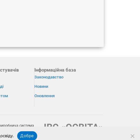
стувачів
Інформаційна база
Законодавство
ді
Новини
істом
Оновлення
ІВС «ОСВІТА»
виробнича система
освіду.
Добре