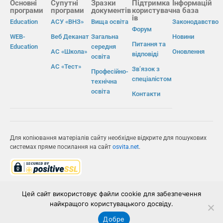
Основні
Супутні
Зразки
Підтримка
Інформацій
програми
програми
документів
користувач
на база
ів
Education
АСУ «ВНЗ»
Вища освіта
Законодавство
Форум
WEB-
Веб Деканат
Загальна
Новини
Питання та
Education
середня
АС «Школа»
Оновлення
відповіді
освіта
АС «Тест»
Зв’язок з
Професійно-
спеціалістом
технічна
освіта
Контакти
Для копіювання матеріалів сайту необхідне відкрите для пошукових
системах пряме посилання на сайт
osvita.net
.
© Інформаційно-виробнича система «Освіта» 2026.
Цей сайт використовує файли cookie для забезпечення
найкращого користувацького досвіду.
ІВС «ОСВІТА»
Добре