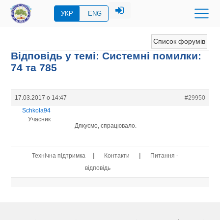
УКР
ENG
Список форумів
Відповідь у темі: Системні помилки:
74 та 785
17.03.2017 о 14:47
#29950
Schkola94
Учасник
Дякуємо, спрацювало.
|
|
Технічна підтримка
Контакти
Питання -
відповідь