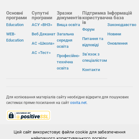
Основні
Супутні
Зразки
Підтримка
Інформацій
програми
програми
документів
користувач
на база
ів
Education
АСУ «ВНЗ»
Вища освіта
Законодавство
Форум
WEB-
Веб Деканат
Загальна
Новини
Питання та
Education
середня
АС «Школа»
Оновлення
відповіді
освіта
АС «Тест»
Зв’язок з
Професійно-
спеціалістом
технічна
освіта
Контакти
Для копіювання матеріалів сайту необхідне відкрите для пошукових
системах пряме посилання на сайт
osvita.net
.
© Інформаційно-виробнича система «Освіта» 2026.
Цей сайт використовує файли cookie для забезпечення
найкращого користувацького досвіду.