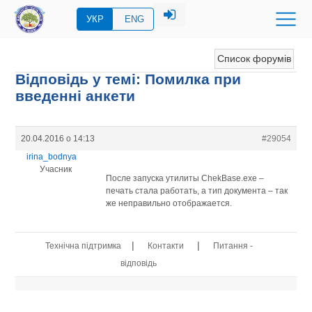
УКР
ENG
Список форумів
Відповідь у темі: Помилка при
введенні анкети
20.04.2016 о 14:13
#29054
irina_bodnya
Учасник
После запуска утилиты ChekBase.exe –
печать стала работать, а тип документа – так
же неправильно отображается.
|
|
Технічна підтримка
Контакти
Питання -
відповідь