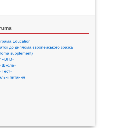
rums
грама Eduсation
аток до диплома європейського зразка
ploma supplement)
 «ВНЗ»
«Школа»
«Тест»
альні питання