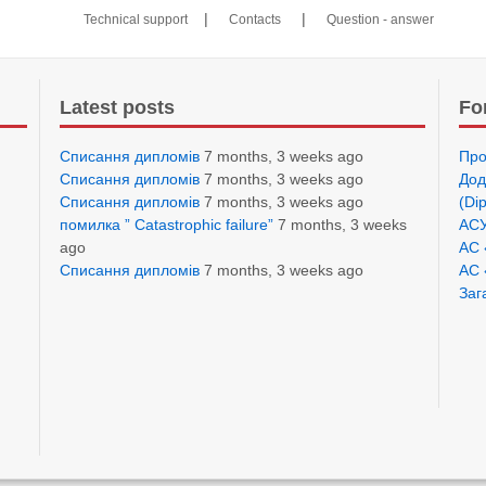
|
|
Technical support
Contacts
Question - answer
Latest posts
Fo
Списання дипломів
7 months, 3 weeks ago
Про
Списання дипломів
7 months, 3 weeks ago
Дод
Списання дипломів
7 months, 3 weeks ago
(Di
помилка ” Catastrophic failure”
7 months, 3 weeks
АСУ
ago
АС 
Списання дипломів
7 months, 3 weeks ago
АС 
Заг