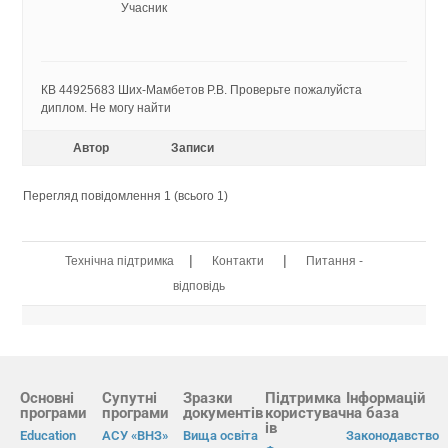
Учасник
КВ 44925683 Ших-Мамбетов Р.В. Проверьте пожалуйста
диплом. Не могу найти
Автор
Записи
Перегляд повідомлення 1 (всього 1)
|
|
Технічна підтримка
Контакти
Питання -
відповідь
Основні
Супутні
Зразки
Підтримка
Інформацій
програми
програми
документів
користувач
на база
ів
Education
АСУ «ВНЗ»
Вища освіта
Законодавство