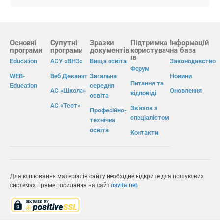
Основні
Супутні
Зразки
Підтримка
Інформацій
програми
програми
документів
користувач
на база
ів
Education
АСУ «ВНЗ»
Вища освіта
Законодавство
Форум
WEB-
Веб Деканат
Загальна
Новини
Питання та
Education
середня
АС «Школа»
Оновлення
відповіді
освіта
АС «Тест»
Зв’язок з
Професійно-
спеціалістом
технічна
освіта
Контакти
Для копіювання матеріалів сайту необхідне відкрите для пошукових
системах пряме посилання на сайт
osvita.net
.